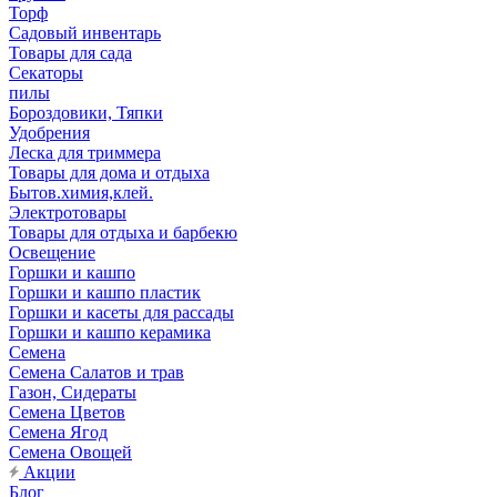
Торф
Садовый инвентарь
Товары для сада
Секаторы
пилы
Бороздовики, Тяпки
Удобрения
Леска для триммера
Товары для дома и отдыха
Бытов.химия,клей.
Электротовары
Товары для отдыха и барбекю
Освещение
Горшки и кашпо
Горшки и кашпо пластик
Горшки и касеты для рассады
Горшки и кашпо керамика
Семена
Семена Салатов и трав
Газон, Сидераты
Семена Цветов
Семена Ягод
Семена Овощей
Акции
Блог