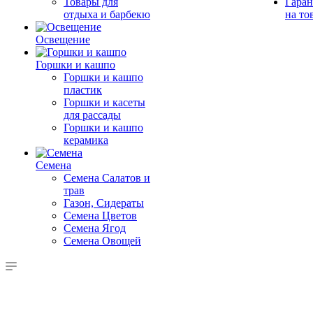
Товары для
Гаран
отдыха и барбекю
на то
Освещение
Горшки и кашпо
Горшки и кашпо
пластик
Горшки и касеты
для рассады
Горшки и кашпо
керамика
Семена
Семена Салатов и
трав
Газон, Сидераты
Семена Цветов
Семена Ягод
Семена Овощей