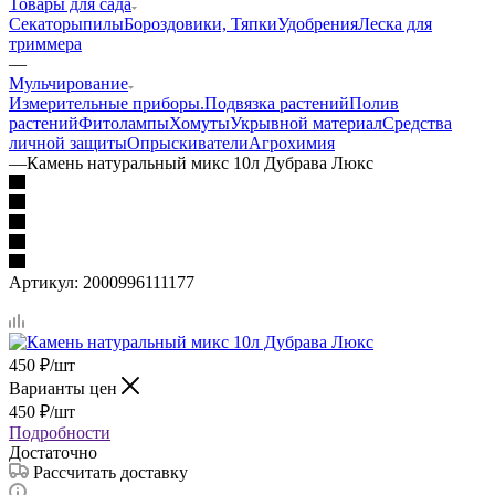
Товары для сада
Секаторы
пилы
Бороздовики, Тяпки
Удобрения
Леска для
триммера
—
Мульчирование
Измерительные приборы.
Подвязка растений
Полив
растений
Фитолампы
Хомуты
Укрывной материал
Средства
личной защиты
Опрыскиватели
Агрохимия
—
Камень натуральный микс 10л Дубрава Люкс
Артикул:
2000996111177
450
₽
/шт
Варианты цен
450
₽
/шт
Подробности
Достаточно
Рассчитать доставку