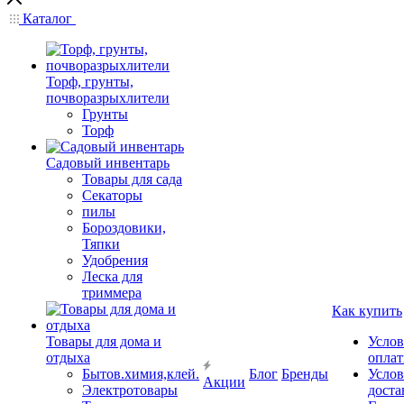
Каталог
Торф, грунты,
почворазрыхлители
Грунты
Торф
Садовый инвентарь
Товары для сада
Секаторы
пилы
Бороздовики,
Тяпки
Удобрения
Леска для
триммера
Как купить
Товары для дома и
Услов
отдыха
опла
Бытов.химия,клей.
Блог
Бренды
Услов
Акции
Электротовары
доста