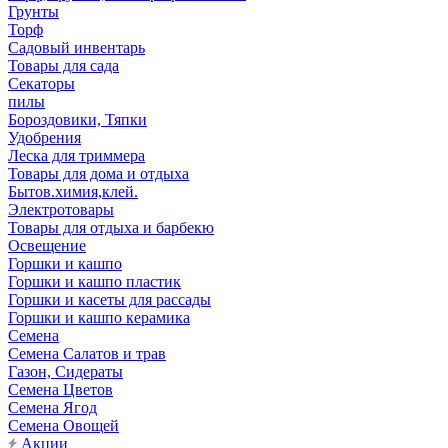
Грунты
Торф
Садовый инвентарь
Товары для сада
Секаторы
пилы
Бороздовики, Тяпки
Удобрения
Леска для триммера
Товары для дома и отдыха
Бытов.химия,клей.
Электротовары
Товары для отдыха и барбекю
Освещение
Горшки и кашпо
Горшки и кашпо пластик
Горшки и касеты для рассады
Горшки и кашпо керамика
Семена
Семена Салатов и трав
Газон, Сидераты
Семена Цветов
Семена Ягод
Семена Овощей
Акции