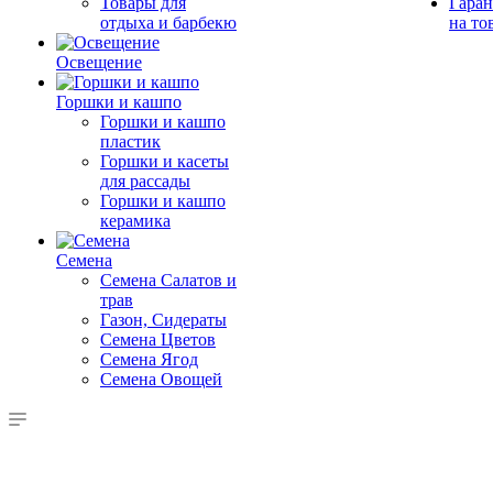
Товары для
Гаран
отдыха и барбекю
на то
Освещение
Горшки и кашпо
Горшки и кашпо
пластик
Горшки и касеты
для рассады
Горшки и кашпо
керамика
Семена
Семена Салатов и
трав
Газон, Сидераты
Семена Цветов
Семена Ягод
Семена Овощей