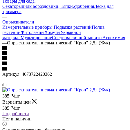
Товары для сада
Секаторы
пилы
Бороздовики, Тяпки
Удобрения
Леска для
триммера
—
Опрыскиватели
Измерительные приборы.
Подвязка растений
Полив
растений
Фитолампы
Хомуты
Укрывной
материал
Мульчирование
Средства личной защиты
Агрохимия
—
Опрыскиватель пневматический "Крон" 2,5л (Жук)
Артикул:
4673722420362
385
₽
/шт
Варианты цен
385
₽
/шт
Подробности
Нет в наличии
Самовывоз сегодня - бесплатно