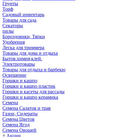
Грунты
Торф
Садовый инвентарь
Товары для сада
Секаторы
пилы
Бороздовики, Тяпки
Удобрения
Леска для триммера
Товары для дома и отдыха
Бытов.химия,клей.
Электротовары
Товары для отдыха и барбекю
Освещение
Горшки и кашпо
Горшки и кашпо пластик
Горшки и касеты для рассады
Горшки и кашпо керамика
Семена
Семена Салатов и трав
Газон, Сидераты
Семена Цветов
Семена Ягод
Семена Овощей
Акции