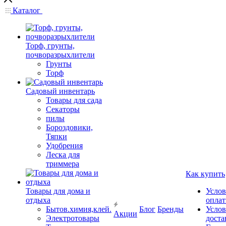
Каталог
Торф, грунты,
почворазрыхлители
Грунты
Торф
Садовый инвентарь
Товары для сада
Секаторы
пилы
Бороздовики,
Тяпки
Удобрения
Леска для
триммера
Как купить
Товары для дома и
Услов
отдыха
опла
Бытов.химия,клей.
Блог
Бренды
Услов
Акции
Электротовары
доста