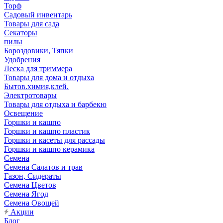
Торф
Садовый инвентарь
Товары для сада
Секаторы
пилы
Бороздовики, Тяпки
Удобрения
Леска для триммера
Товары для дома и отдыха
Бытов.химия,клей.
Электротовары
Товары для отдыха и барбекю
Освещение
Горшки и кашпо
Горшки и кашпо пластик
Горшки и касеты для рассады
Горшки и кашпо керамика
Семена
Семена Салатов и трав
Газон, Сидераты
Семена Цветов
Семена Ягод
Семена Овощей
Акции
Блог