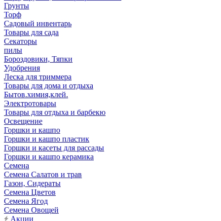
Грунты
Торф
Садовый инвентарь
Товары для сада
Секаторы
пилы
Бороздовики, Тяпки
Удобрения
Леска для триммера
Товары для дома и отдыха
Бытов.химия,клей.
Электротовары
Товары для отдыха и барбекю
Освещение
Горшки и кашпо
Горшки и кашпо пластик
Горшки и касеты для рассады
Горшки и кашпо керамика
Семена
Семена Салатов и трав
Газон, Сидераты
Семена Цветов
Семена Ягод
Семена Овощей
Акции