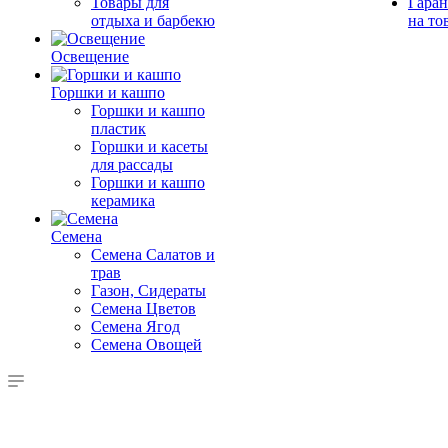
Товары для
Гаран
отдыха и барбекю
на то
Освещение
Горшки и кашпо
Горшки и кашпо
пластик
Горшки и касеты
для рассады
Горшки и кашпо
керамика
Семена
Семена Салатов и
трав
Газон, Сидераты
Семена Цветов
Семена Ягод
Семена Овощей