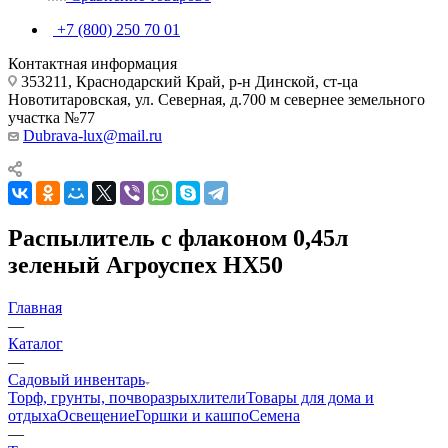
+7 (800) 250 70 01
Контактная информация
353211, Краснодарский Край, р-н Динской, ст-ца
Новотитаровская, ул. Северная, д.700 м севернее земельного
участка №77
Dubrava-lux@mail.ru
Распылитель с флаконом 0,45л
зеленый Агроуспех НХ50
Главная
—
Каталог
—
Садовый инвентарь
Торф, грунты, почворазрыхлители
Товары для дома и
отдыха
Освещение
Горшки и кашпо
Семена
—