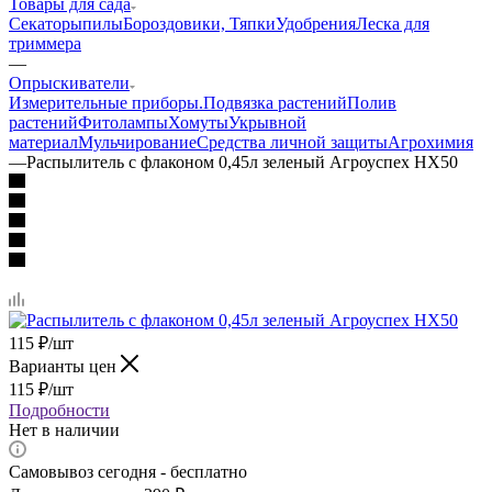
Товары для сада
Секаторы
пилы
Бороздовики, Тяпки
Удобрения
Леска для
триммера
—
Опрыскиватели
Измерительные приборы.
Подвязка растений
Полив
растений
Фитолампы
Хомуты
Укрывной
материал
Мульчирование
Средства личной защиты
Агрохимия
—
Распылитель с флаконом 0,45л зеленый Агроуспех НХ50
115
₽
/шт
Варианты цен
115
₽
/шт
Подробности
Нет в наличии
Самовывоз сегодня - бесплатно