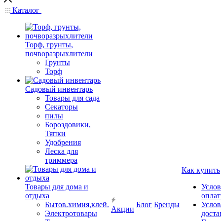
Каталог
Торф, грунты,
почворазрыхлители
Грунты
Торф
Садовый инвентарь
Товары для сада
Секаторы
пилы
Бороздовики,
Тяпки
Удобрения
Леска для
триммера
Как купить
Товары для дома и
Услов
отдыха
опла
Бытов.химия,клей.
Блог
Бренды
Услов
Акции
Электротовары
доста