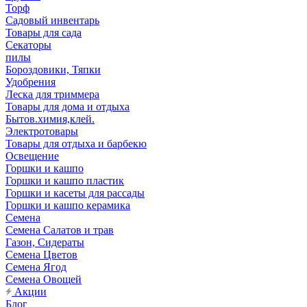
Торф
Садовый инвентарь
Товары для сада
Секаторы
пилы
Бороздовики, Тяпки
Удобрения
Леска для триммера
Товары для дома и отдыха
Бытов.химия,клей.
Электротовары
Товары для отдыха и барбекю
Освещение
Горшки и кашпо
Горшки и кашпо пластик
Горшки и касеты для рассады
Горшки и кашпо керамика
Семена
Семена Салатов и трав
Газон, Сидераты
Семена Цветов
Семена Ягод
Семена Овощей
Акции
Блог