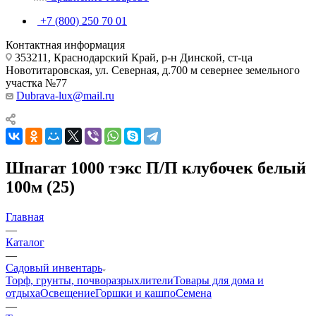
+7 (800) 250 70 01
Контактная информация
353211, Краснодарский Край, р-н Динской, ст-ца
Новотитаровская, ул. Северная, д.700 м севернее земельного
участка №77
Dubrava-lux@mail.ru
Шпагат 1000 тэкс П/П клубочек белый
100м (25)
Главная
—
Каталог
—
Садовый инвентарь
Торф, грунты, почворазрыхлители
Товары для дома и
отдыха
Освещение
Горшки и кашпо
Семена
—