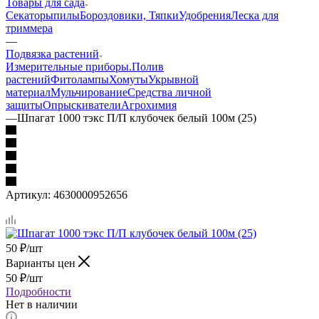
Товары для сада
Секаторы
пилы
Бороздовики, Тяпки
Удобрения
Леска для
триммера
—
Подвязка растений
Измерительные приборы.
Полив
растений
Фитолампы
Хомуты
Укрывной
материал
Мульчирование
Средства личной
защиты
Опрыскиватели
Агрохимия
—
Шпагат 1000 тэкс П/П клубочек белый 100м (25)
Артикул:
4630000952656
50
₽
/шт
Варианты цен
50
₽
/шт
Подробности
Нет в наличии