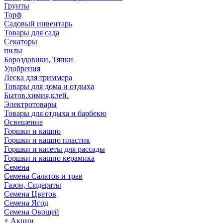
Грунты
Торф
Садовый инвентарь
Товары для сада
Секаторы
пилы
Бороздовики, Тяпки
Удобрения
Леска для триммера
Товары для дома и отдыха
Бытов.химия,клей.
Электротовары
Товары для отдыха и барбекю
Освещение
Горшки и кашпо
Горшки и кашпо пластик
Горшки и касеты для рассады
Горшки и кашпо керамика
Семена
Семена Салатов и трав
Газон, Сидераты
Семена Цветов
Семена Ягод
Семена Овощей
Акции