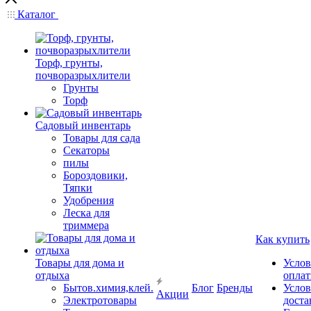
Каталог
Торф, грунты,
почворазрыхлители
Грунты
Торф
Садовый инвентарь
Товары для сада
Секаторы
пилы
Бороздовики,
Тяпки
Удобрения
Леска для
триммера
Как купить
Товары для дома и
Услов
отдыха
опла
Бытов.химия,клей.
Блог
Бренды
Услов
Акции
Электротовары
доста