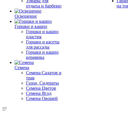
Товары для
Гаран
отдыха и барбекю
на то
Освещение
Горшки и кашпо
Горшки и кашпо
пластик
Горшки и касеты
для рассады
Горшки и кашпо
керамика
Семена
Семена Салатов и
трав
Газон, Сидераты
Семена Цветов
Семена Ягод
Семена Овощей