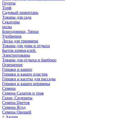
Грунты
Торф
Садовый инвентарь
Товары для сада
Секаторы
пилы
Бороздовики, Тяпки
Удобрения
Леска для триммера
Товары для дома и отдыха
Бытов.химия,клей.
Электротовары
Товары для отдыха и барбекю
Освещение
Горшки и кашпо
Горшки и кашпо пластик
Горшки и касеты для рассады
Горшки и кашпо керамика
Семена
Семена Салатов и трав
Газон, Сидераты
Семена Цветов
Семена Ягод
Семена Овощей
Акции