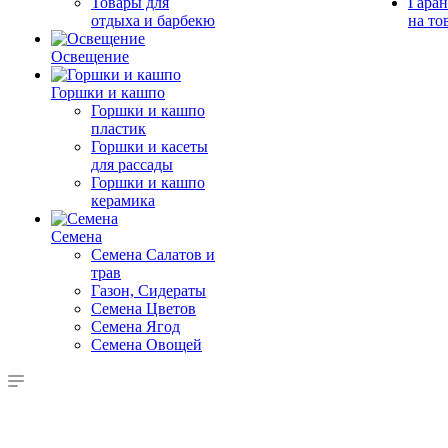
Товары для
Гаран
отдыха и барбекю
на то
Освещение
Горшки и кашпо
Горшки и кашпо
пластик
Горшки и касеты
для рассады
Горшки и кашпо
керамика
Семена
Семена Салатов и
трав
Газон, Сидераты
Семена Цветов
Семена Ягод
Семена Овощей