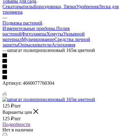
Товары для сада
Секаторы
пилы
Бороздовики, Тяпки
Удобрения
Леска для
триммера
—
Подвязка растений
Измерительные приборы.
Полив
растений
Фитолампы
Хомуты
Укрывной
материал
Мульчирование
Средства личной
защиты
Опрыскиватели
Агрохимия
—
шпагат полипропиленовый 165м цветной
Артикул:
4660077760304
125
₽
/шт
Варианты цен
125
₽
/шт
Подробности
Нет в наличии