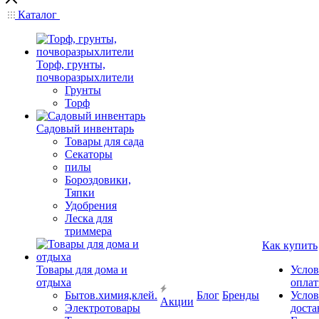
Каталог
Торф, грунты,
почворазрыхлители
Грунты
Торф
Садовый инвентарь
Товары для сада
Секаторы
пилы
Бороздовики,
Тяпки
Удобрения
Леска для
триммера
Как купить
Товары для дома и
Услов
отдыха
опла
Бытов.химия,клей.
Блог
Бренды
Услов
Акции
Электротовары
доста