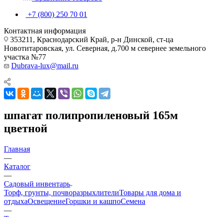
+7 (800) 250 70 01
Контактная информация
353211, Краснодарский Край, р-н Динской, ст-ца
Новотитаровская, ул. Северная, д.700 м севернее земельного
участка №77
Dubrava-lux@mail.ru
шпагат полипропиленовый 165м
цветной
Главная
—
Каталог
—
Садовый инвентарь
Торф, грунты, почворазрыхлители
Товары для дома и
отдыха
Освещение
Горшки и кашпо
Семена
—