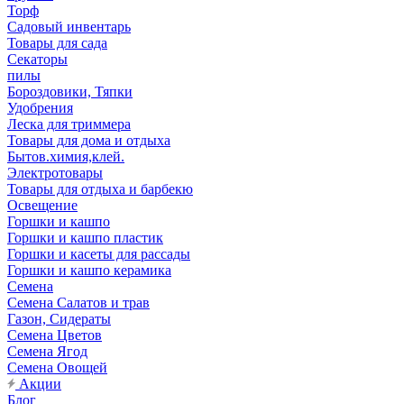
Торф
Садовый инвентарь
Товары для сада
Секаторы
пилы
Бороздовики, Тяпки
Удобрения
Леска для триммера
Товары для дома и отдыха
Бытов.химия,клей.
Электротовары
Товары для отдыха и барбекю
Освещение
Горшки и кашпо
Горшки и кашпо пластик
Горшки и касеты для рассады
Горшки и кашпо керамика
Семена
Семена Салатов и трав
Газон, Сидераты
Семена Цветов
Семена Ягод
Семена Овощей
Акции
Блог