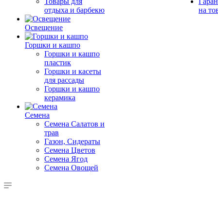
Товары для
Гаран
отдыха и барбекю
на то
Освещение
Горшки и кашпо
Горшки и кашпо
пластик
Горшки и касеты
для рассады
Горшки и кашпо
керамика
Семена
Семена Салатов и
трав
Газон, Сидераты
Семена Цветов
Семена Ягод
Семена Овощей