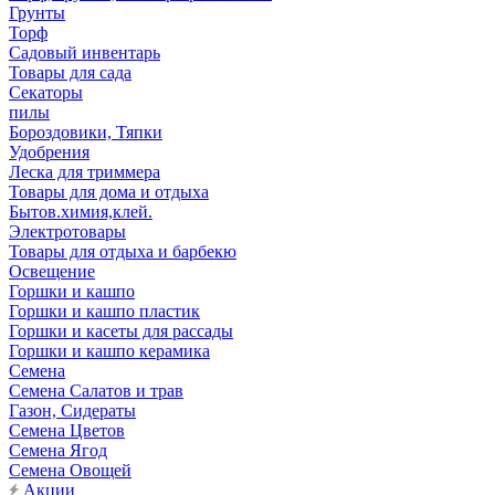
Грунты
Торф
Садовый инвентарь
Товары для сада
Секаторы
пилы
Бороздовики, Тяпки
Удобрения
Леска для триммера
Товары для дома и отдыха
Бытов.химия,клей.
Электротовары
Товары для отдыха и барбекю
Освещение
Горшки и кашпо
Горшки и кашпо пластик
Горшки и касеты для рассады
Горшки и кашпо керамика
Семена
Семена Салатов и трав
Газон, Сидераты
Семена Цветов
Семена Ягод
Семена Овощей
Акции