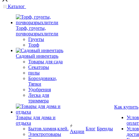
Каталог
Торф, грунты,
почворазрыхлители
Грунты
Торф
Садовый инвентарь
Товары для сада
Секаторы
пилы
Бороздовики,
Тяпки
Удобрения
Леска для
триммера
Как купить
Товары для дома и
Услов
отдыха
опла
Бытов.химия,клей.
Блог
Бренды
Услов
Акции
Электротовары
доста