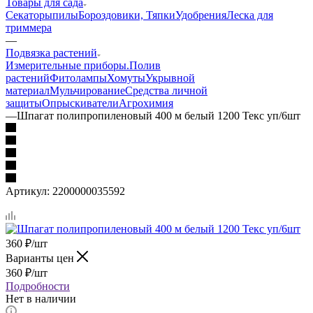
Товары для сада
Секаторы
пилы
Бороздовики, Тяпки
Удобрения
Леска для
триммера
—
Подвязка растений
Измерительные приборы.
Полив
растений
Фитолампы
Хомуты
Укрывной
материал
Мульчирование
Средства личной
защиты
Опрыскиватели
Агрохимия
—
Шпагат полипропиленовый 400 м белый 1200 Текс уп/6шт
Артикул:
2200000035592
360
₽
/шт
Варианты цен
360
₽
/шт
Подробности
Нет в наличии