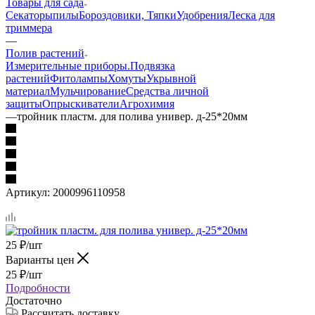
Товары для сада
Секаторы
пилы
Бороздовики, Тяпки
Удобрения
Леска для
триммера
—
Полив растений
Измерительные приборы.
Подвязка
растений
Фитолампы
Хомуты
Укрывной
материал
Мульчирование
Средства личной
защиты
Опрыскиватели
Агрохимия
—
тройник пластм. для полива универ. д-25*20мм
Артикул:
2000996110958
25
₽
/шт
Варианты цен
25
₽
/шт
Подробности
Достаточно
Рассчитать доставку