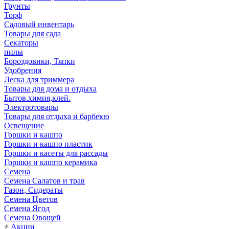
Грунты
Торф
Садовый инвентарь
Товары для сада
Секаторы
пилы
Бороздовики, Тяпки
Удобрения
Леска для триммера
Товары для дома и отдыха
Бытов.химия,клей.
Электротовары
Товары для отдыха и барбекю
Освещение
Горшки и кашпо
Горшки и кашпо пластик
Горшки и касеты для рассады
Горшки и кашпо керамика
Семена
Семена Салатов и трав
Газон, Сидераты
Семена Цветов
Семена Ягод
Семена Овощей
Акции