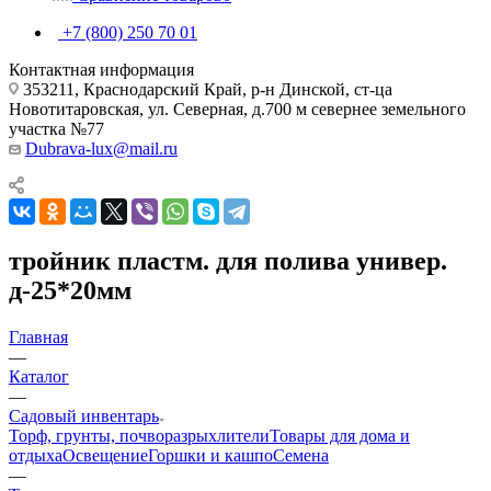
+7 (800) 250 70 01
Контактная информация
353211, Краснодарский Край, р-н Динской, ст-ца
Новотитаровская, ул. Северная, д.700 м севернее земельного
участка №77
Dubrava-lux@mail.ru
тройник пластм. для полива универ.
д-25*20мм
Главная
—
Каталог
—
Садовый инвентарь
Торф, грунты, почворазрыхлители
Товары для дома и
отдыха
Освещение
Горшки и кашпо
Семена
—