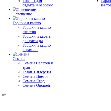
Товары для
Гаран
отдыха и барбекю
на то
Освещение
Горшки и кашпо
Горшки и кашпо
пластик
Горшки и касеты
для рассады
Горшки и кашпо
керамика
Семена
Семена Салатов и
трав
Газон, Сидераты
Семена Цветов
Семена Ягод
Семена Овощей