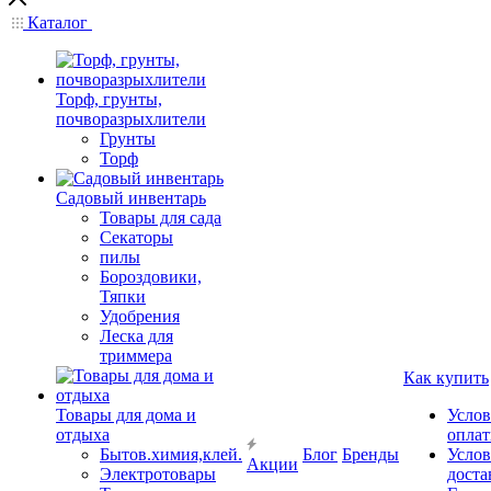
Каталог
Торф, грунты,
почворазрыхлители
Грунты
Торф
Садовый инвентарь
Товары для сада
Секаторы
пилы
Бороздовики,
Тяпки
Удобрения
Леска для
триммера
Как купить
Товары для дома и
Услов
отдыха
опла
Бытов.химия,клей.
Блог
Бренды
Услов
Акции
Электротовары
доста