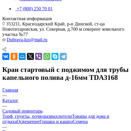
+7 (800) 250 70 01
Контактная информация
353211, Краснодарский Край, р-н Динской, ст-ца
Новотитаровская, ул. Северная, д.700 м севернее земельного
участка №77
Dubrava-lux@mail.ru
Кран стартовый с поджимом для трубы
капельного полива д-16мм TDA3168
Главная
—
Каталог
—
Садовый инвентарь
Торф, грунты, почворазрыхлители
Товары для дома и
отдыха
Освещение
Горшки и кашпо
Семена
—