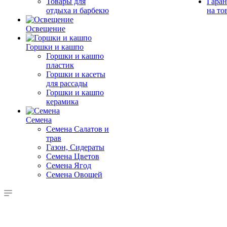
Товары для
Гаран
отдыха и барбекю
на то
Освещение
Горшки и кашпо
Горшки и кашпо
пластик
Горшки и касеты
для рассады
Горшки и кашпо
керамика
Семена
Семена Салатов и
трав
Газон, Сидераты
Семена Цветов
Семена Ягод
Семена Овощей