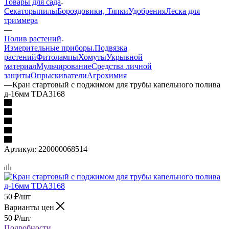
Товары для сада
Секаторы
пилы
Бороздовики, Тяпки
Удобрения
Леска для
триммера
—
Полив растений
Измерительные приборы.
Подвязка
растений
Фитолампы
Хомуты
Укрывной
материал
Мульчирование
Средства личной
защиты
Опрыскиватели
Агрохимия
—
Кран стартовый с поджимом для трубы капельного полива
д-16мм TDA3168
Артикул:
220000068514
50
₽
/шт
Варианты цен
50
₽
/шт
Подробности