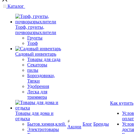
Каталог
Торф, грунты,
почворазрыхлители
Грунты
Торф
Садовый инвентарь
Товары для сада
Секаторы
пилы
Бороздовики,
Тяпки
Удобрения
Леска для
триммера
Как купить
Товары для дома и
Услов
отдыха
опла
Бытов.химия,клей.
Блог
Бренды
Услов
Акции
Электротовары
доста