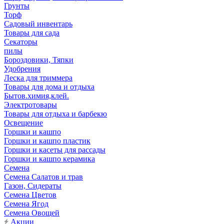
Грунты
Торф
Садовый инвентарь
Товары для сада
Секаторы
пилы
Бороздовики, Тяпки
Удобрения
Леска для триммера
Товары для дома и отдыха
Бытов.химия,клей.
Электротовары
Товары для отдыха и барбекю
Освещение
Горшки и кашпо
Горшки и кашпо пластик
Горшки и касеты для рассады
Горшки и кашпо керамика
Семена
Семена Салатов и трав
Газон, Сидераты
Семена Цветов
Семена Ягод
Семена Овощей
Акции