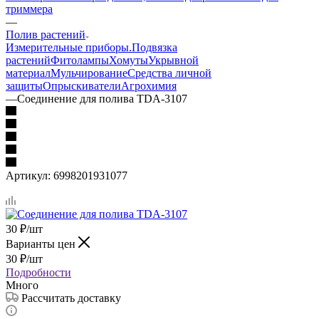
триммера
—
Полив растений
Измерительные приборы.
Подвязка
растений
Фитолампы
Хомуты
Укрывной
материал
Мульчирование
Средства личной
защиты
Опрыскиватели
Агрохимия
—
Соединение для полива TDA-3107
Артикул:
6998201931077
30
₽
/шт
Варианты цен
30
₽
/шт
Подробности
Много
Рассчитать доставку