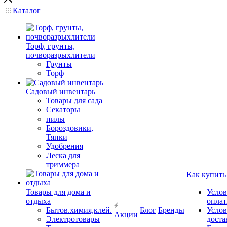
Каталог
Торф, грунты,
почворазрыхлители
Грунты
Торф
Садовый инвентарь
Товары для сада
Секаторы
пилы
Бороздовики,
Тяпки
Удобрения
Леска для
триммера
Как купить
Товары для дома и
Услов
отдыха
опла
Бытов.химия,клей.
Блог
Бренды
Услов
Акции
Электротовары
доста