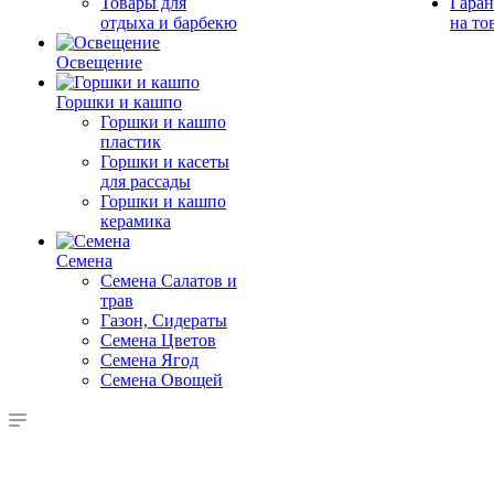
Товары для
Гаран
отдыха и барбекю
на то
Освещение
Горшки и кашпо
Горшки и кашпо
пластик
Горшки и касеты
для рассады
Горшки и кашпо
керамика
Семена
Семена Салатов и
трав
Газон, Сидераты
Семена Цветов
Семена Ягод
Семена Овощей