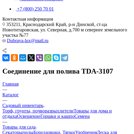
+7 (800) 250 70 01
Контактная информация
353211, Краснодарский Край, р-н Динской, ст-ца
Новотитаровская, ул. Северная, д.700 м севернее земельного
участка №77
Dubrava-lux@mail.ru
Соединение для полива TDA-3107
Главная
—
Каталог
—
Садовый инвентарь
Торф, грунты, почворазрыхлители
Товары для дома и
отдыха
Освещение
Горшки и кашпо
Семена
—
Товары для сада
Секаторы
пилы
Бороздовики, Тяпки
Удобрения
Леска для