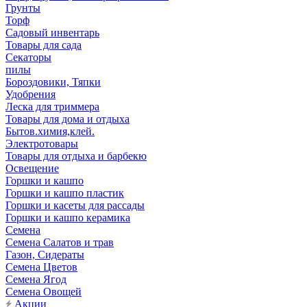
Грунты
Торф
Садовый инвентарь
Товары для сада
Секаторы
пилы
Бороздовики, Тяпки
Удобрения
Леска для триммера
Товары для дома и отдыха
Бытов.химия,клей.
Электротовары
Товары для отдыха и барбекю
Освещение
Горшки и кашпо
Горшки и кашпо пластик
Горшки и касеты для рассады
Горшки и кашпо керамика
Семена
Семена Салатов и трав
Газон, Сидераты
Семена Цветов
Семена Ягод
Семена Овощей
Акции