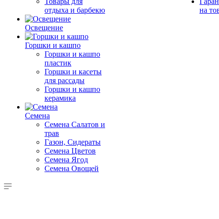
Товары для
Гаран
отдыха и барбекю
на то
Освещение
Горшки и кашпо
Горшки и кашпо
пластик
Горшки и касеты
для рассады
Горшки и кашпо
керамика
Семена
Семена Салатов и
трав
Газон, Сидераты
Семена Цветов
Семена Ягод
Семена Овощей