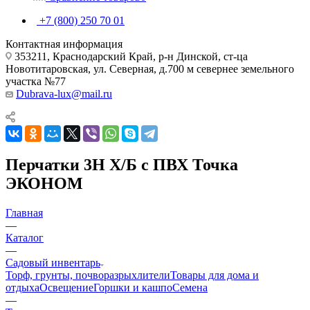
+7 (800) 250 70 01
Контактная информация
353211, Краснодарский Край, р-н Динской, ст-ца
Новотитаровская, ул. Северная, д.700 м севернее земельного
участка №77
Dubrava-lux@mail.ru
Перчатки 3Н Х/Б с ПВХ Точка
ЭКОНОМ
Главная
—
Каталог
—
Садовый инвентарь
Торф, грунты, почворазрыхлители
Товары для дома и
отдыха
Освещение
Горшки и кашпо
Семена
—