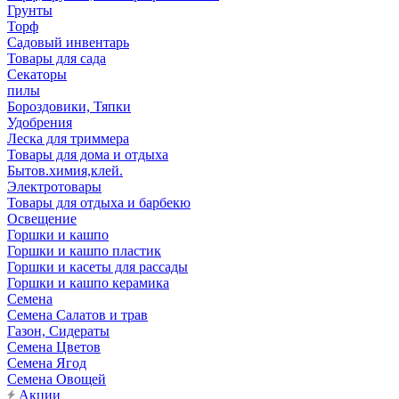
Грунты
Торф
Садовый инвентарь
Товары для сада
Секаторы
пилы
Бороздовики, Тяпки
Удобрения
Леска для триммера
Товары для дома и отдыха
Бытов.химия,клей.
Электротовары
Товары для отдыха и барбекю
Освещение
Горшки и кашпо
Горшки и кашпо пластик
Горшки и касеты для рассады
Горшки и кашпо керамика
Семена
Семена Салатов и трав
Газон, Сидераты
Семена Цветов
Семена Ягод
Семена Овощей
Акции