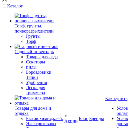
Каталог
Торф, грунты,
почворазрыхлители
Грунты
Торф
Садовый инвентарь
Товары для сада
Секаторы
пилы
Бороздовики,
Тяпки
Удобрения
Леска для
триммера
Как купить
Товары для дома и
Услов
отдыха
опла
Бытов.химия,клей.
Блог
Бренды
Услов
Акции
Электротовары
доста