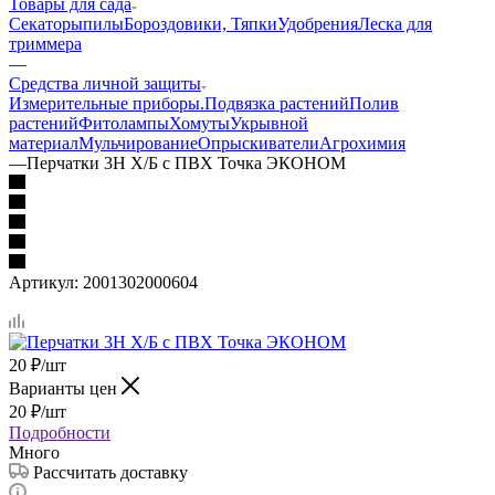
Товары для сада
Секаторы
пилы
Бороздовики, Тяпки
Удобрения
Леска для
триммера
—
Средства личной защиты
Измерительные приборы.
Подвязка растений
Полив
растений
Фитолампы
Хомуты
Укрывной
материал
Мульчирование
Опрыскиватели
Агрохимия
—
Перчатки 3Н Х/Б с ПВХ Точка ЭКОНОМ
Артикул:
2001302000604
20
₽
/шт
Варианты цен
20
₽
/шт
Подробности
Много
Рассчитать доставку