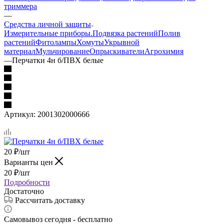
триммера
—
Средства личной защиты
Измерительные приборы.
Подвязка растений
Полив
растений
Фитолампы
Хомуты
Укрывной
материал
Мульчирование
Опрыскиватели
Агрохимия
—
Перчатки 4н б/ПВХ белые
Артикул:
2001302000666
20
₽
/шт
Варианты цен
20
₽
/шт
Подробности
Достаточно
Рассчитать доставку
Самовывоз сегодня - бесплатно