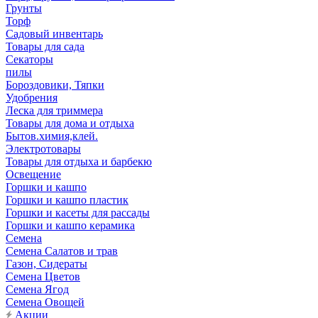
Грунты
Торф
Садовый инвентарь
Товары для сада
Секаторы
пилы
Бороздовики, Тяпки
Удобрения
Леска для триммера
Товары для дома и отдыха
Бытов.химия,клей.
Электротовары
Товары для отдыха и барбекю
Освещение
Горшки и кашпо
Горшки и кашпо пластик
Горшки и касеты для рассады
Горшки и кашпо керамика
Семена
Семена Салатов и трав
Газон, Сидераты
Семена Цветов
Семена Ягод
Семена Овощей
Акции