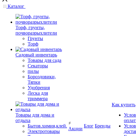
Каталог
Торф, грунты,
почворазрыхлители
Грунты
Торф
Садовый инвентарь
Товары для сада
Секаторы
пилы
Бороздовики,
Тяпки
Удобрения
Леска для
триммера
Как купить
Товары для дома и
Услов
отдыха
опла
Бытов.химия,клей.
Блог
Бренды
Услов
Акции
Электротовары
доста