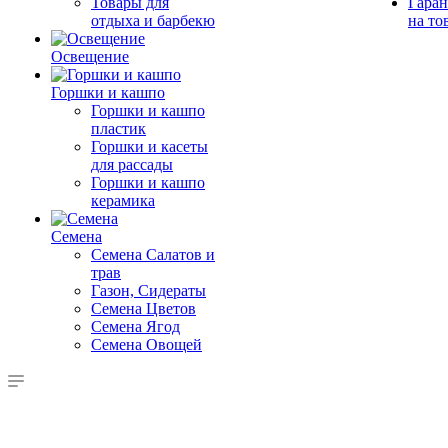
Товары для
Гаран
отдыха и барбекю
на то
Освещение
Горшки и кашпо
Горшки и кашпо
пластик
Горшки и касеты
для рассады
Горшки и кашпо
керамика
Семена
Семена Салатов и
трав
Газон, Сидераты
Семена Цветов
Семена Ягод
Семена Овощей