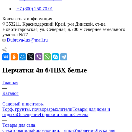
+7 (800) 250 70 01
Контактная информация
353211, Краснодарский Край, р-н Динской, ст-ца
Новотитаровская, ул. Северная, д.700 м севернее земельного
участка №77
Dubrava-lux@mail.ru
Перчатки 4н б/ПВХ белые
Главная
—
Каталог
—
Садовый инвентарь
Торф, грунты, почворазрыхлители
Товары для дома и
отдыха
Освещение
Горшки и кашпо
Семена
—
Товары для сада
Секаторы
пилы
Бороздовики, Тяпки
Удобрения
Леска для