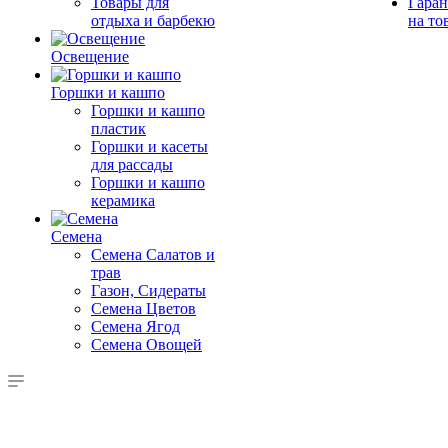
Товары для
Гаран
отдыха и барбекю
на то
Освещение
Горшки и кашпо
Горшки и кашпо
пластик
Горшки и касеты
для рассады
Горшки и кашпо
керамика
Семена
Семена Салатов и
трав
Газон, Сидераты
Семена Цветов
Семена Ягод
Семена Овощей