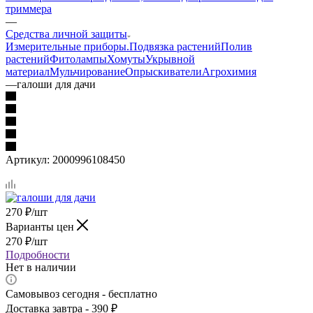
триммера
—
Средства личной защиты
Измерительные приборы.
Подвязка растений
Полив
растений
Фитолампы
Хомуты
Укрывной
материал
Мульчирование
Опрыскиватели
Агрохимия
—
галоши для дачи
Артикул:
2000996108450
270
₽
/шт
Варианты цен
270
₽
/шт
Подробности
Нет в наличии
Самовывоз сегодня - бесплатно
Доставка завтра - 390 ₽