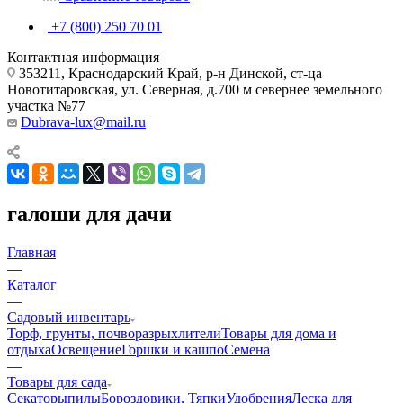
+7 (800) 250 70 01
Контактная информация
353211, Краснодарский Край, р-н Динской, ст-ца
Новотитаровская, ул. Северная, д.700 м севернее земельного
участка №77
Dubrava-lux@mail.ru
галоши для дачи
Главная
—
Каталог
—
Садовый инвентарь
Торф, грунты, почворазрыхлители
Товары для дома и
отдыха
Освещение
Горшки и кашпо
Семена
—
Товары для сада
Секаторы
пилы
Бороздовики, Тяпки
Удобрения
Леска для