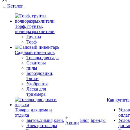
Каталог
Торф, грунты,
почворазрыхлители
Грунты
Торф
Садовый инвентарь
Товары для сада
Секаторы
пилы
Бороздовики,
Тяпки
Удобрения
Леска для
триммера
Как купить
Товары для дома и
Услов
отдыха
опла
Бытов.химия,клей.
Блог
Бренды
Услов
Акции
Электротовары
доста