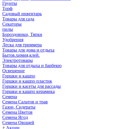
Грунты
Торф
Садовый инвентарь
Товары для сада
Секаторы
пилы
Бороздовики, Тяпки
Удобрения
Леска для триммера
Товары для дома и отдыха
Бытов.химия,клей.
Электротовары
Товары для отдыха и барбекю
Освещение
Горшки и кашпо
Горшки и кашпо пластик
Горшки и касеты для рассады
Горшки и кашпо керамика
Семена
Семена Салатов и трав
Газон, Сидераты
Семена Цветов
Семена Ягод
Семена Овощей
Акции