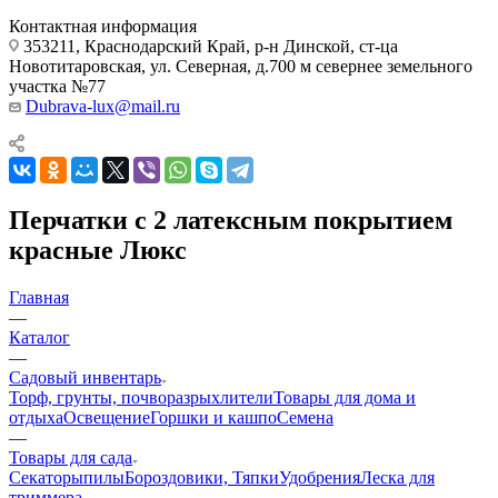
Контактная информация
353211, Краснодарский Край, р-н Динской, ст-ца
Новотитаровская, ул. Северная, д.700 м севернее земельного
участка №77
Dubrava-lux@mail.ru
Перчатки с 2 латексным покрытием
красные Люкс
Главная
—
Каталог
—
Садовый инвентарь
Торф, грунты, почворазрыхлители
Товары для дома и
отдыха
Освещение
Горшки и кашпо
Семена
—
Товары для сада
Секаторы
пилы
Бороздовики, Тяпки
Удобрения
Леска для
триммера