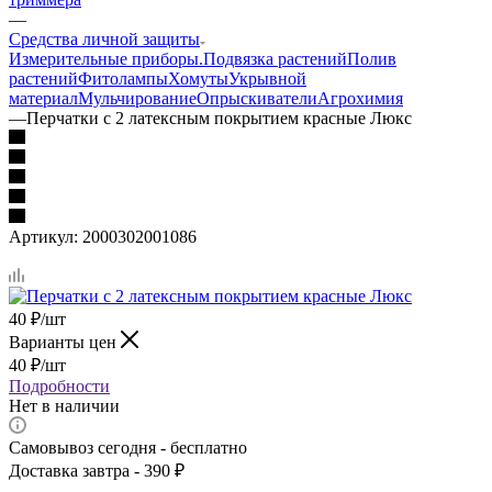
—
Средства личной защиты
Измерительные приборы.
Подвязка растений
Полив
растений
Фитолампы
Хомуты
Укрывной
материал
Мульчирование
Опрыскиватели
Агрохимия
—
Перчатки с 2 латексным покрытием красные Люкс
Артикул:
2000302001086
40
₽
/шт
Варианты цен
40
₽
/шт
Подробности
Нет в наличии
Самовывоз сегодня - бесплатно
Доставка завтра - 390 ₽