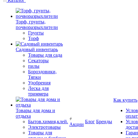
Каталог
Торф, грунты,
почворазрыхлители
Грунты
Торф
Садовый инвентарь
Товары для сада
Секаторы
пилы
Бороздовики,
Тяпки
Удобрения
Леска для
триммера
Как купить
Товары для дома и
Услов
отдыха
опла
Бытов.химия,клей.
Блог
Бренды
Услов
Акции
Электротовары
доста
Товары для
Гаран