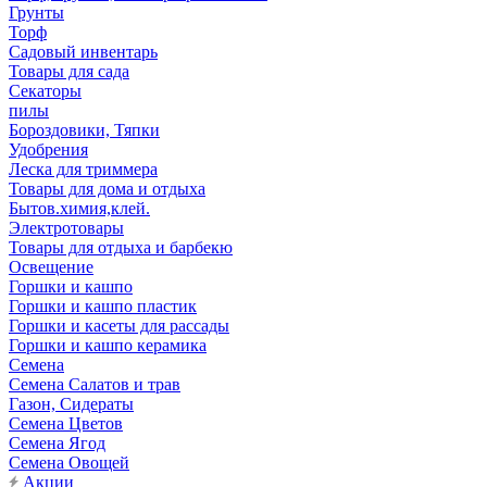
Грунты
Торф
Садовый инвентарь
Товары для сада
Секаторы
пилы
Бороздовики, Тяпки
Удобрения
Леска для триммера
Товары для дома и отдыха
Бытов.химия,клей.
Электротовары
Товары для отдыха и барбекю
Освещение
Горшки и кашпо
Горшки и кашпо пластик
Горшки и касеты для рассады
Горшки и кашпо керамика
Семена
Семена Салатов и трав
Газон, Сидераты
Семена Цветов
Семена Ягод
Семена Овощей
Акции