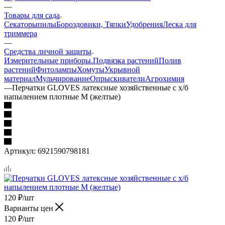
—
Товары для сада
Секаторы
пилы
Бороздовики, Тяпки
Удобрения
Леска для
триммера
—
Средства личной защиты
Измерительные приборы.
Подвязка растений
Полив
растений
Фитолампы
Хомуты
Укрывной
материал
Мульчирование
Опрыскиватели
Агрохимия
—
Перчатки GLOVES латексные хозяйственные с х/б
напылением плотные М (желтые)
Артикул:
6921590798181
120
₽
/шт
Варианты цен
120
₽
/шт