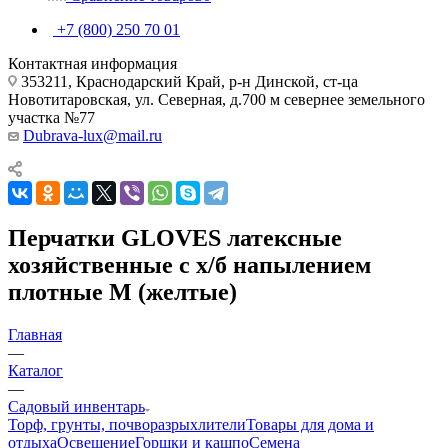
+7 (800) 250 70 01
Контактная информация
353211, Краснодарский Край, р-н Динской, ст-ца
Новотитаровская, ул. Северная, д.700 м севернее земельного
участка №77
Dubrava-lux@mail.ru
Перчатки GLOVES латексные
хозяйственные с х/б напылением
плотные М (желтые)
Главная
—
Каталог
—
Садовый инвентарь
Торф, грунты, почворазрыхлители
Товары для дома и
отдыха
Освещение
Горшки и кашпо
Семена