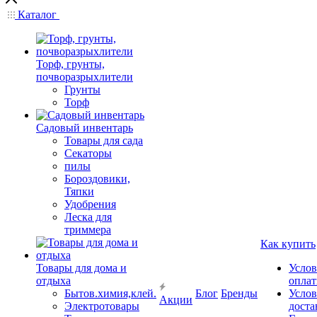
Каталог
Торф, грунты,
почворазрыхлители
Грунты
Торф
Садовый инвентарь
Товары для сада
Секаторы
пилы
Бороздовики,
Тяпки
Удобрения
Леска для
триммера
Как купить
Товары для дома и
Услов
отдыха
опла
Бытов.химия,клей.
Блог
Бренды
Услов
Акции
Электротовары
доста