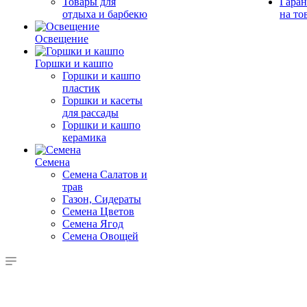
Товары для
Гаран
отдыха и барбекю
на то
Освещение
Горшки и кашпо
Горшки и кашпо
пластик
Горшки и касеты
для рассады
Горшки и кашпо
керамика
Семена
Семена Салатов и
трав
Газон, Сидераты
Семена Цветов
Семена Ягод
Семена Овощей