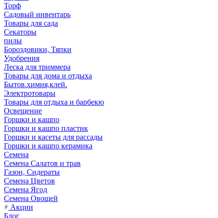
Торф
Садовый инвентарь
Товары для сада
Секаторы
пилы
Бороздовики, Тяпки
Удобрения
Леска для триммера
Товары для дома и отдыха
Бытов.химия,клей.
Электротовары
Товары для отдыха и барбекю
Освещение
Горшки и кашпо
Горшки и кашпо пластик
Горшки и касеты для рассады
Горшки и кашпо керамика
Семена
Семена Салатов и трав
Газон, Сидераты
Семена Цветов
Семена Ягод
Семена Овощей
Акции
Блог