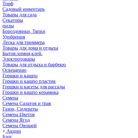
Торф
Садовый инвентарь
Товары для сада
Секаторы
пилы
Бороздовики, Тяпки
Удобрения
Леска для триммера
Товары для дома и отдыха
Бытов.химия,клей.
Электротовары
Товары для отдыха и барбекю
Освещение
Горшки и кашпо
Горшки и кашпо пластик
Горшки и касеты для рассады
Горшки и кашпо керамика
Семена
Семена Салатов и трав
Газон, Сидераты
Семена Цветов
Семена Ягод
Семена Овощей
Акции
Блог