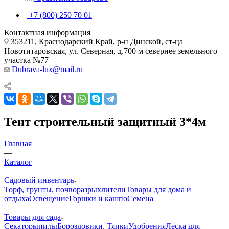
+7 (800) 250 70 01
Контактная информация
353211, Краснодарский Край, р-н Динской, ст-ца
Новотитаровская, ул. Северная, д.700 м севернее земельного
участка №77
Dubrava-lux@mail.ru
Тент строительный защитный 3*4м
Главная
—
Каталог
—
Садовый инвентарь
Торф, грунты, почворазрыхлители
Товары для дома и
отдыха
Освещение
Горшки и кашпо
Семена
—
Товары для сада
Секаторы
пилы
Бороздовики, Тяпки
Удобрения
Леска для