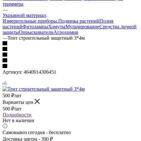
триммера
—
Укрывной материал
Измерительные приборы.
Подвязка растений
Полив
растений
Фитолампы
Хомуты
Мульчирование
Средства личной
защиты
Опрыскиватели
Агрохимия
—
Тент строительный защитный 3*4м
Артикул:
4640014306451
500
₽
/шт
Варианты цен
500
₽
/шт
Подробности
Нет в наличии
Самовывоз сегодня - бесплатно
Доставка завтра - 390 ₽