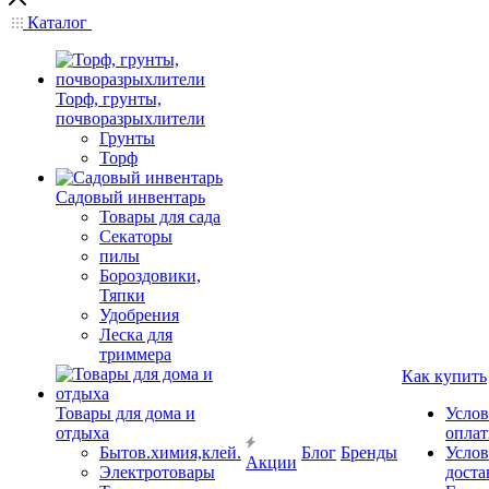
Каталог
Торф, грунты,
почворазрыхлители
Грунты
Торф
Садовый инвентарь
Товары для сада
Секаторы
пилы
Бороздовики,
Тяпки
Удобрения
Леска для
триммера
Как купить
Товары для дома и
Услов
отдыха
опла
Бытов.химия,клей.
Блог
Бренды
Услов
Акции
Электротовары
доста