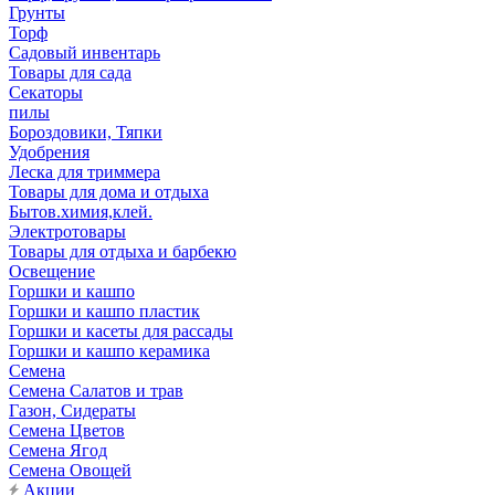
Грунты
Торф
Садовый инвентарь
Товары для сада
Секаторы
пилы
Бороздовики, Тяпки
Удобрения
Леска для триммера
Товары для дома и отдыха
Бытов.химия,клей.
Электротовары
Товары для отдыха и барбекю
Освещение
Горшки и кашпо
Горшки и кашпо пластик
Горшки и касеты для рассады
Горшки и кашпо керамика
Семена
Семена Салатов и трав
Газон, Сидераты
Семена Цветов
Семена Ягод
Семена Овощей
Акции