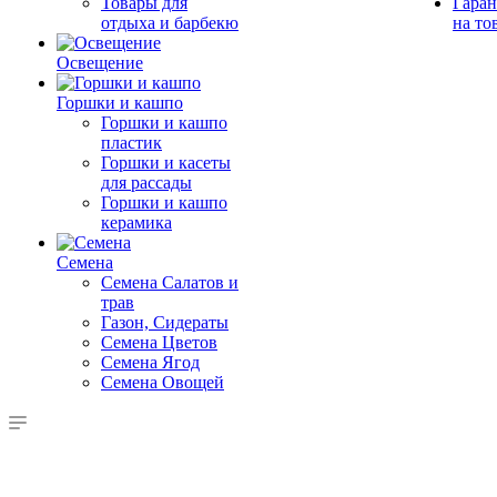
Товары для
Гаран
отдыха и барбекю
на то
Освещение
Горшки и кашпо
Горшки и кашпо
пластик
Горшки и касеты
для рассады
Горшки и кашпо
керамика
Семена
Семена Салатов и
трав
Газон, Сидераты
Семена Цветов
Семена Ягод
Семена Овощей