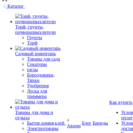
Каталог
Торф, грунты,
почворазрыхлители
Грунты
Торф
Садовый инвентарь
Товары для сада
Секаторы
пилы
Бороздовики,
Тяпки
Удобрения
Леска для
триммера
Как купить
Товары для дома и
Услов
отдыха
опла
Бытов.химия,клей.
Блог
Бренды
Услов
Акции
Электротовары
доста