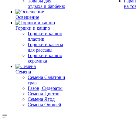
Товары для
Гаран
отдыха и барбекю
на то
Освещение
Горшки и кашпо
Горшки и кашпо
пластик
Горшки и касеты
для рассады
Горшки и кашпо
керамика
Семена
Семена Салатов и
трав
Газон, Сидераты
Семена Цветов
Семена Ягод
Семена Овощей