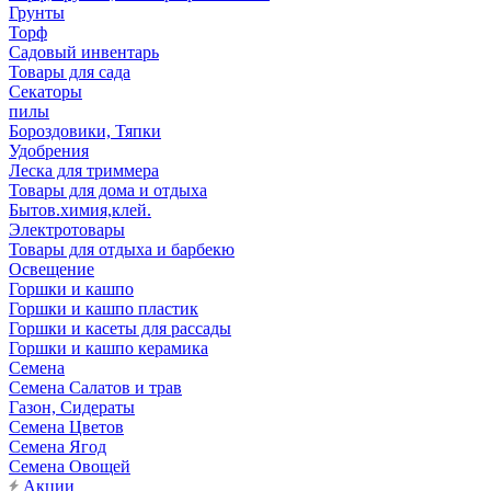
Грунты
Торф
Садовый инвентарь
Товары для сада
Секаторы
пилы
Бороздовики, Тяпки
Удобрения
Леска для триммера
Товары для дома и отдыха
Бытов.химия,клей.
Электротовары
Товары для отдыха и барбекю
Освещение
Горшки и кашпо
Горшки и кашпо пластик
Горшки и касеты для рассады
Горшки и кашпо керамика
Семена
Семена Салатов и трав
Газон, Сидераты
Семена Цветов
Семена Ягод
Семена Овощей
Акции