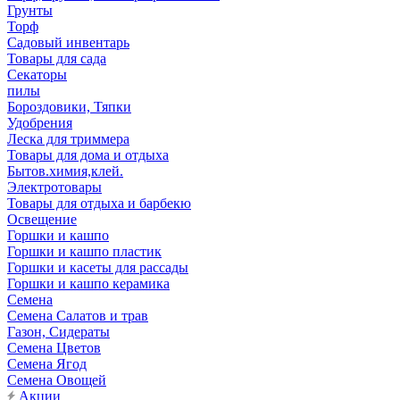
Грунты
Торф
Садовый инвентарь
Товары для сада
Секаторы
пилы
Бороздовики, Тяпки
Удобрения
Леска для триммера
Товары для дома и отдыха
Бытов.химия,клей.
Электротовары
Товары для отдыха и барбекю
Освещение
Горшки и кашпо
Горшки и кашпо пластик
Горшки и касеты для рассады
Горшки и кашпо керамика
Семена
Семена Салатов и трав
Газон, Сидераты
Семена Цветов
Семена Ягод
Семена Овощей
Акции