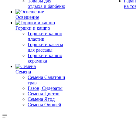
Товары для
Гаран
отдыха и барбекю
на то
Освещение
Горшки и кашпо
Горшки и кашпо
пластик
Горшки и касеты
для рассады
Горшки и кашпо
керамика
Семена
Семена Салатов и
трав
Газон, Сидераты
Семена Цветов
Семена Ягод
Семена Овощей