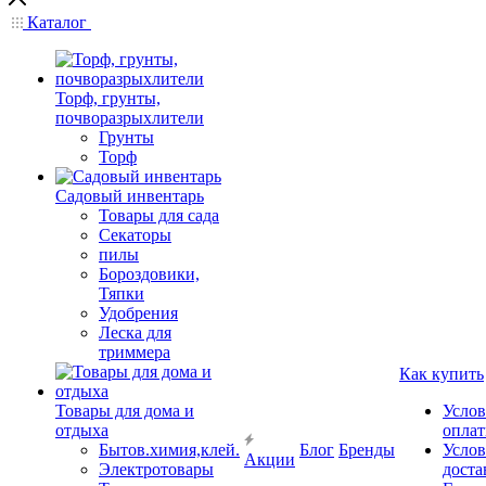
Каталог
Торф, грунты,
почворазрыхлители
Грунты
Торф
Садовый инвентарь
Товары для сада
Секаторы
пилы
Бороздовики,
Тяпки
Удобрения
Леска для
триммера
Как купить
Товары для дома и
Услов
отдыха
опла
Бытов.химия,клей.
Блог
Бренды
Услов
Акции
Электротовары
доста