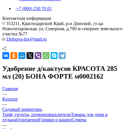
+7 (800) 250 70 01
Контактная информация
353211, Краснодарский Край, р-н Динской, ст-ца
Новотитаровская, ул. Северная, д.700 м севернее земельного
участка №77
Dubrava-lux@mail.ru
Удобрение д/кактусов КРАСОТА 285
мл (20) БОНА ФОРТЕ м0002162
Главная
—
Каталог
—
Садовый инвентарь
Торф, грунты, почворазрыхлители
Товары для дома и
отдыха
Освещение
Горшки и кашпо
Семена
—