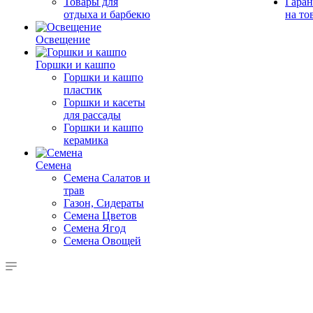
Товары для
Гаран
отдыха и барбекю
на то
Освещение
Горшки и кашпо
Горшки и кашпо
пластик
Горшки и касеты
для рассады
Горшки и кашпо
керамика
Семена
Семена Салатов и
трав
Газон, Сидераты
Семена Цветов
Семена Ягод
Семена Овощей