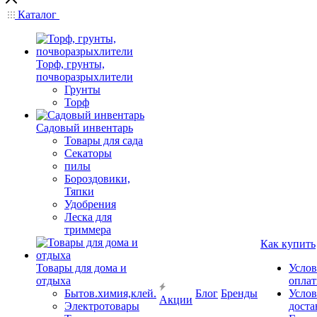
Каталог
Торф, грунты,
почворазрыхлители
Грунты
Торф
Садовый инвентарь
Товары для сада
Секаторы
пилы
Бороздовики,
Тяпки
Удобрения
Леска для
триммера
Как купить
Товары для дома и
Услов
отдыха
опла
Бытов.химия,клей.
Блог
Бренды
Услов
Акции
Электротовары
доста