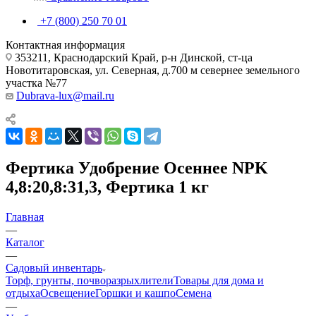
+7 (800) 250 70 01
Контактная информация
353211, Краснодарский Край, р-н Динской, ст-ца
Новотитаровская, ул. Северная, д.700 м севернее земельного
участка №77
Dubrava-lux@mail.ru
Фертика Удобрение Осеннее NPK
4,8:20,8:31,3, Фертика 1 кг
Главная
—
Каталог
—
Садовый инвентарь
Торф, грунты, почворазрыхлители
Товары для дома и
отдыха
Освещение
Горшки и кашпо
Семена
—