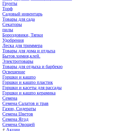
Грунты
Торф
Садовый инвентарь
Товары для сада
Секаторы
пилы
Бороздовики, Тяпки
Удобрения
Леска для триммера
Товары для дома и отдыха
Бытов.химия,клей.
Электротовары
Товары для отдыха и барбекю
Освещение
Горшки и кашпо
Горшки и кашпо пластик
Горшки и касеты для рассады
Горшки и кашпо керамика
Семена
Семена Салатов и трав
Газон, Сидераты
Семена Цветов
Семена Ягод
Семена Овощей
Акции