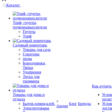
Каталог
Торф, грунты,
почворазрыхлители
Грунты
Торф
Садовый инвентарь
Товары для сада
Секаторы
пилы
Бороздовики,
Тяпки
Удобрения
Леска для
триммера
Как купить
Товары для дома и
Услов
отдыха
опла
Бытов.химия,клей.
Блог
Бренды
Услов
Акции
Электротовары
доста