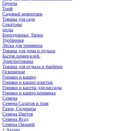
Грунты
Торф
Садовый инвентарь
Товары для сада
Секаторы
пилы
Бороздовики, Тяпки
Удобрения
Леска для триммера
Товары для дома и отдыха
Бытов.химия,клей.
Электротовары
Товары для отдыха и барбекю
Освещение
Горшки и кашпо
Горшки и кашпо пластик
Горшки и касеты для рассады
Горшки и кашпо керамика
Семена
Семена Салатов и трав
Газон, Сидераты
Семена Цветов
Семена Ягод
Семена Овощей
Акции