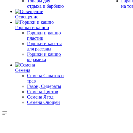
Товары для
Гаран
отдыха и барбекю
на то
Освещение
Горшки и кашпо
Горшки и кашпо
пластик
Горшки и касеты
для рассады
Горшки и кашпо
керамика
Семена
Семена Салатов и
трав
Газон, Сидераты
Семена Цветов
Семена Ягод
Семена Овощей