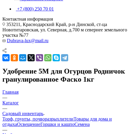
+7 (800) 250 70 01
Контактная информация
353211, Краснодарский Край, р-н Динской, ст-ца
Новотитаровская, ул. Северная, д.700 м севернее земельного
участка №77
Dubrava-lux@mail.ru
Удобрение 5М для Огурцов Родничок
гранулированное Фаско 1кг
Главная
—
Каталог
—
Садовый инвентарь
Торф, грунты, почворазрыхлители
Товары для дома и
отдыха
Освещение
Горшки и кашпо
Семена
—