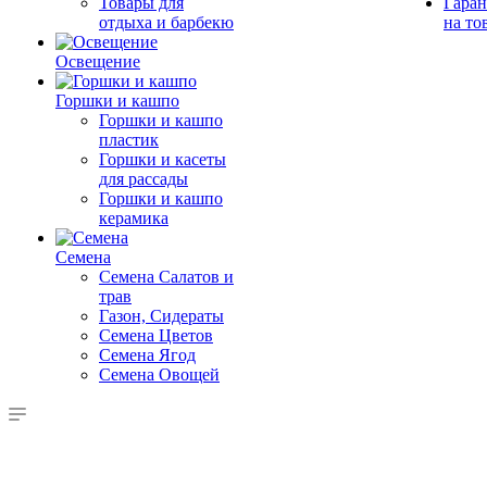
Товары для
Гаран
отдыха и барбекю
на то
Освещение
Горшки и кашпо
Горшки и кашпо
пластик
Горшки и касеты
для рассады
Горшки и кашпо
керамика
Семена
Семена Салатов и
трав
Газон, Сидераты
Семена Цветов
Семена Ягод
Семена Овощей