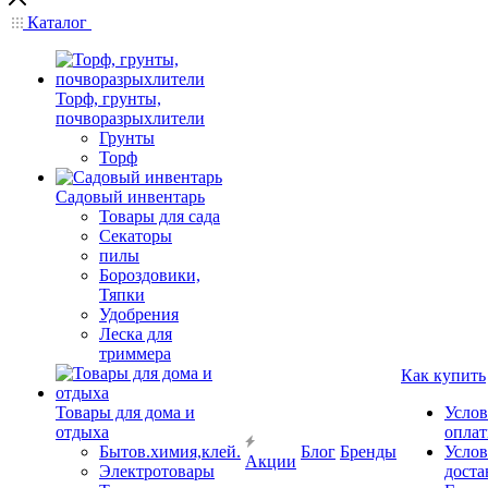
Каталог
Торф, грунты,
почворазрыхлители
Грунты
Торф
Садовый инвентарь
Товары для сада
Секаторы
пилы
Бороздовики,
Тяпки
Удобрения
Леска для
триммера
Как купить
Товары для дома и
Услов
отдыха
опла
Бытов.химия,клей.
Блог
Бренды
Услов
Акции
Электротовары
доста