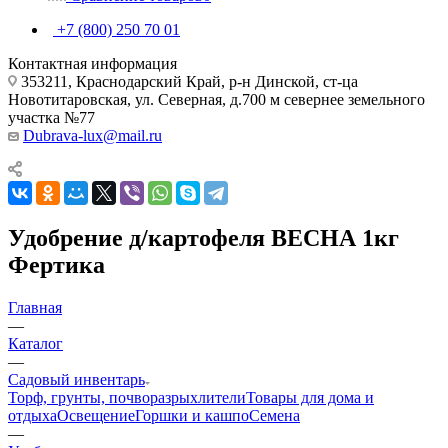
+7 (800) 250 70 01
Контактная информация
353211, Краснодарский Край, р-н Динской, ст-ца
Новотитаровская, ул. Северная, д.700 м севернее земельного
участка №77
Dubrava-lux@mail.ru
Удобрение д/картофеля ВЕСНА 1кг
Фертика
Главная
—
Каталог
—
Садовый инвентарь
Торф, грунты, почворазрыхлители
Товары для дома и
отдыха
Освещение
Горшки и кашпо
Семена
—