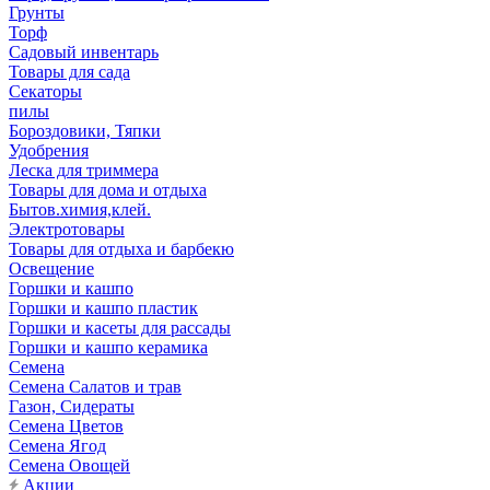
Грунты
Торф
Садовый инвентарь
Товары для сада
Секаторы
пилы
Бороздовики, Тяпки
Удобрения
Леска для триммера
Товары для дома и отдыха
Бытов.химия,клей.
Электротовары
Товары для отдыха и барбекю
Освещение
Горшки и кашпо
Горшки и кашпо пластик
Горшки и касеты для рассады
Горшки и кашпо керамика
Семена
Семена Салатов и трав
Газон, Сидераты
Семена Цветов
Семена Ягод
Семена Овощей
Акции