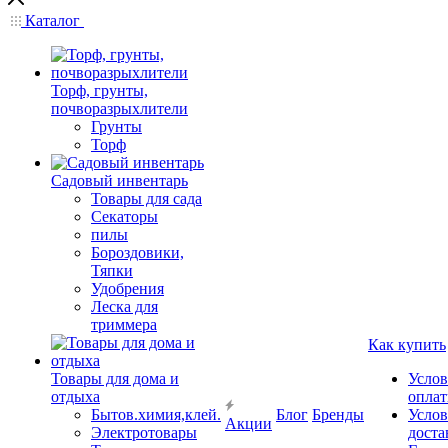
Каталог
Торф, грунты,
почворазрыхлители
Грунты
Торф
Садовый инвентарь
Товары для сада
Секаторы
пилы
Бороздовики,
Тяпки
Удобрения
Леска для
триммера
Как купить
Товары для дома и
Услов
отдыха
опла
Бытов.химия,клей.
Блог
Бренды
Услов
Акции
Электротовары
доста