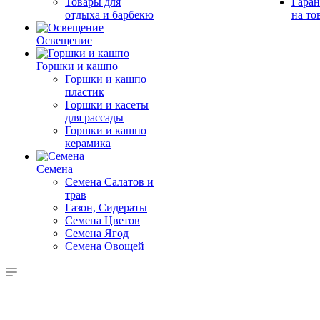
Товары для
Гаран
отдыха и барбекю
на то
Освещение
Горшки и кашпо
Горшки и кашпо
пластик
Горшки и касеты
для рассады
Горшки и кашпо
керамика
Семена
Семена Салатов и
трав
Газон, Сидераты
Семена Цветов
Семена Ягод
Семена Овощей