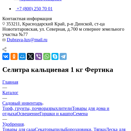
+7 (800) 250 70 01
Контактная информация
353211, Краснодарский Край, р-н Динской, ст-ца
Новотитаровская, ул. Северная, д.700 м севернее земельного
участка №77
Dubrava-lux@mail.ru
Селитра кальциевая 1 кг Фертика
Главная
—
Каталог
—
Садовый инвентарь
Торф, грунты, почворазрыхлители
Товары для дома и
отдыха
Освещение
Горшки и кашпо
Семена
—
Удобрения
Товары для сада
Секаторы
пилы
Бороздовики, Тяпки
Леска для