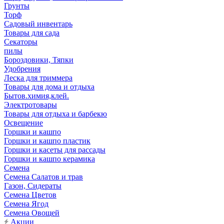
Грунты
Торф
Садовый инвентарь
Товары для сада
Секаторы
пилы
Бороздовики, Тяпки
Удобрения
Леска для триммера
Товары для дома и отдыха
Бытов.химия,клей.
Электротовары
Товары для отдыха и барбекю
Освещение
Горшки и кашпо
Горшки и кашпо пластик
Горшки и касеты для рассады
Горшки и кашпо керамика
Семена
Семена Салатов и трав
Газон, Сидераты
Семена Цветов
Семена Ягод
Семена Овощей
Акции