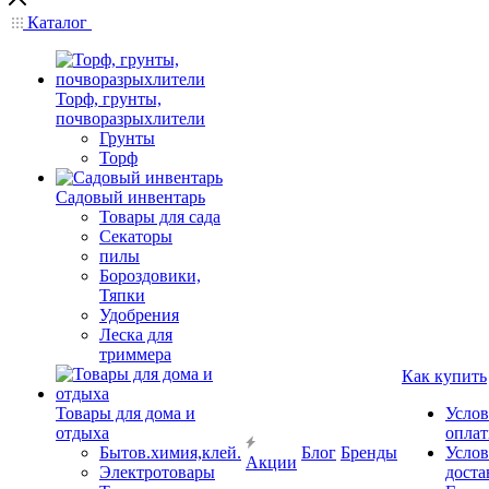
Каталог
Торф, грунты,
почворазрыхлители
Грунты
Торф
Садовый инвентарь
Товары для сада
Секаторы
пилы
Бороздовики,
Тяпки
Удобрения
Леска для
триммера
Как купить
Товары для дома и
Услов
отдыха
опла
Бытов.химия,клей.
Блог
Бренды
Услов
Акции
Электротовары
доста