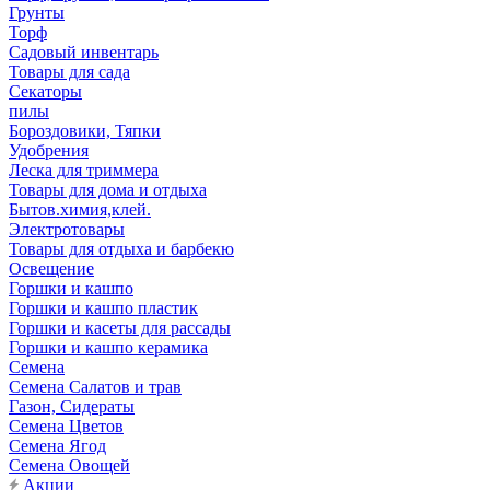
Грунты
Торф
Садовый инвентарь
Товары для сада
Секаторы
пилы
Бороздовики, Тяпки
Удобрения
Леска для триммера
Товары для дома и отдыха
Бытов.химия,клей.
Электротовары
Товары для отдыха и барбекю
Освещение
Горшки и кашпо
Горшки и кашпо пластик
Горшки и касеты для рассады
Горшки и кашпо керамика
Семена
Семена Салатов и трав
Газон, Сидераты
Семена Цветов
Семена Ягод
Семена Овощей
Акции