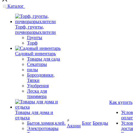
Каталог
Торф, грунты,
почворазрыхлители
Грунты
Торф
Садовый инвентарь
Товары для сада
Секаторы
пилы
Бороздовики,
Тяпки
Удобрения
Леска для
триммера
Как купить
Товары для дома и
Услов
отдыха
опла
Бытов.химия,клей.
Блог
Бренды
Услов
Акции
Электротовары
доста