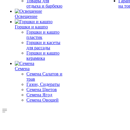
Товары для
Гаран
отдыха и барбекю
на то
Освещение
Горшки и кашпо
Горшки и кашпо
пластик
Горшки и касеты
для рассады
Горшки и кашпо
керамика
Семена
Семена Салатов и
трав
Газон, Сидераты
Семена Цветов
Семена Ягод
Семена Овощей