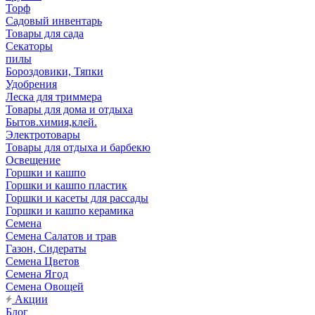
Торф
Садовый инвентарь
Товары для сада
Секаторы
пилы
Бороздовики, Тяпки
Удобрения
Леска для триммера
Товары для дома и отдыха
Бытов.химия,клей.
Электротовары
Товары для отдыха и барбекю
Освещение
Горшки и кашпо
Горшки и кашпо пластик
Горшки и касеты для рассады
Горшки и кашпо керамика
Семена
Семена Салатов и трав
Газон, Сидераты
Семена Цветов
Семена Ягод
Семена Овощей
Акции
Блог