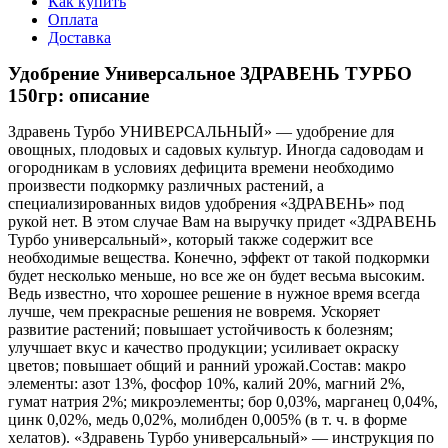
Как купить
Оплата
Доставка
Удобрение Универсальное ЗДРАВЕНЬ ТУРБО
150гр: описание
Здравень Турбо УНИВЕРСАЛЬНЫЙ» — удобрение для
овощных, плодовых и садовых культур. Иногда садоводам и
огородникам в условиях дефицита времени необходимо
произвести подкормку различных растений, а
специализированных видов удобрения «ЗДРАВЕНЬ» под
рукой нет. В этом случае Вам на выручку придет «ЗДРАВЕНЬ
Турбо универсальный», который также содержит все
необходимые вещества. Конечно, эффект от такой подкормки
будет несколько меньше, но все же он будет весьма высоким.
Ведь известно, что хорошее решение в нужное время всегда
лучше, чем прекрасные решения не вовремя. Ускоряет
развитие растений; повышает устойчивость к болезням;
улучшает вкус и качество продукции; усиливает окраску
цветов; повышает общий и ранний урожай.Состав: макро
элементы: азот 13%, фосфор 10%, калий 20%, магний 2%,
гумат натрия 2%; микроэлементы; бор 0,03%, марганец 0,04%,
цинк 0,02%, медь 0,02%, молибден 0,005% (в т. ч. в форме
хелатов). «Здравень Турбо универсальный» — инструкция по