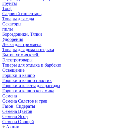
Грунты
Торф
Садовый инвентарь
Товары для сада
Секаторы
пилы
Бороздовики, Тяпки
Удобрения
Леска для триммера
Товары для дома и отдыха
Бытов.химия,клей.
Электротовары
Товары для отдыха и барбекю
Освещение
Горшки и кашпо
Горшки и кашпо пластик
Горшки и касеты для рассады
Горшки и кашпо керамика
Семена
Семена Салатов и трав
Газон, Сидераты
Семена Цветов
Семена Ягод
Семена Овощей
Акции