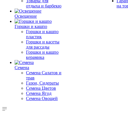
Товары для
Гаран
отдыха и барбекю
на то
Освещение
Горшки и кашпо
Горшки и кашпо
пластик
Горшки и касеты
для рассады
Горшки и кашпо
керамика
Семена
Семена Салатов и
трав
Газон, Сидераты
Семена Цветов
Семена Ягод
Семена Овощей