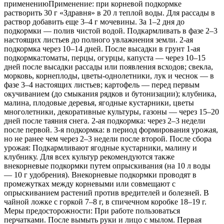
применениюПрименение: при корневой подкормке
растворить 30 г «Здравня» в 20 л теплой воды. Для рассады в
раствор добавить еще 3–4 г мочевины. За 1–2 дня до
подкормки — полив чистой водой. Подкармливать в фазе 2–3
настоящих листьев до полного увлажнения земли. 2-ая
подкормка через 10–14 дней. После высадки в грунт 1-ая
подкормка:томаты, перцы, огурцы, капуста — через 10–15
дней после высадки рассады или появления всходов; свекла,
морковь, корнеплоды, цветы-однолетники, лук и чеснок — в
фазе 3–4 настоящих листьев; картофель — перед первым
окучиванием (до смыкания рядков и бутонизации); клубника,
малина, плодовые деревья, ягодные кустарники, цветы
многолетники, декоративные культуры, газоны — через 15–20
дней после таяния снега. 2-ая подкормка: через 2–3 недели
после первой. 3-я подкормка: в период формирования урожая,
но не ранее чем через 2–3 недели после второй. После сбора
урожая: Подкармливают ягодные кустарники, малину и
клубнику. Для всех культур рекомендуются также
внекорневые подкормки путем опрыскивания (на 10 л воды
— 10 г удобрения). Внекорневые подкормки проводят в
промежутках между корневыми или совмещают с
опрыскиванием растений против вредителей и болезней. В
чайной ложке с горкой 7–8 г, в спичечном коробке 18–19 г.
Меры предосторожности: При работе пользоваться
перчатками. После вымыть руки и лицо с мылом. Первая