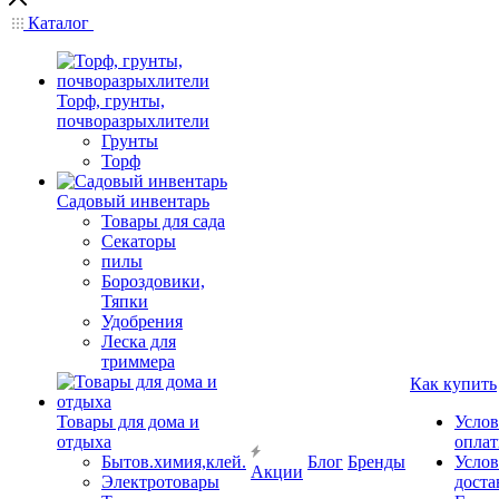
Каталог
Торф, грунты,
почворазрыхлители
Грунты
Торф
Садовый инвентарь
Товары для сада
Секаторы
пилы
Бороздовики,
Тяпки
Удобрения
Леска для
триммера
Как купить
Товары для дома и
Услов
отдыха
опла
Бытов.химия,клей.
Блог
Бренды
Услов
Акции
Электротовары
доста