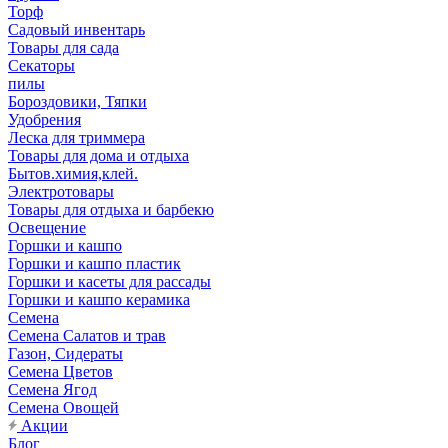
Торф
Садовый инвентарь
Товары для сада
Секаторы
пилы
Бороздовики, Тяпки
Удобрения
Леска для триммера
Товары для дома и отдыха
Бытов.химия,клей.
Электротовары
Товары для отдыха и барбекю
Освещение
Горшки и кашпо
Горшки и кашпо пластик
Горшки и касеты для рассады
Горшки и кашпо керамика
Семена
Семена Салатов и трав
Газон, Сидераты
Семена Цветов
Семена Ягод
Семена Овощей
Акции
Блог