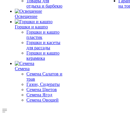
Товары для
Гаран
отдыха и барбекю
на то
Освещение
Горшки и кашпо
Горшки и кашпо
пластик
Горшки и касеты
для рассады
Горшки и кашпо
керамика
Семена
Семена Салатов и
трав
Газон, Сидераты
Семена Цветов
Семена Ягод
Семена Овощей