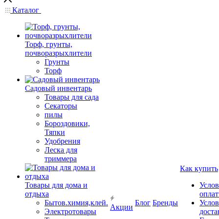
Каталог
Торф, грунты,
почворазрыхлители
Грунты
Торф
Садовый инвентарь
Товары для сада
Секаторы
пилы
Бороздовики,
Тяпки
Удобрения
Леска для
триммера
Как купить
Товары для дома и
Услов
отдыха
опла
Бытов.химия,клей.
Блог
Бренды
Услов
Акции
Электротовары
доста