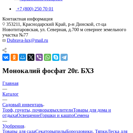
+7 (800) 250 70 01
Контактная информация
353211, Краснодарский Край, р-н Динской, ст-ца
Новотитаровская, ул. Северная, д.700 м севернее земельного
участка №77
Dubrava-lux@mail.ru
Монокалий фосфат 20г. БХЗ
Главная
—
Каталог
—
Садовый инвентарь
Торф, грунты, почворазрыхлители
Товары для дома и
отдыха
Освещение
Горшки и кашпо
Семена
—
Удобрения
Товары для сада
Секаторы
пилы
Бороздовики, Тяпки
Леска для