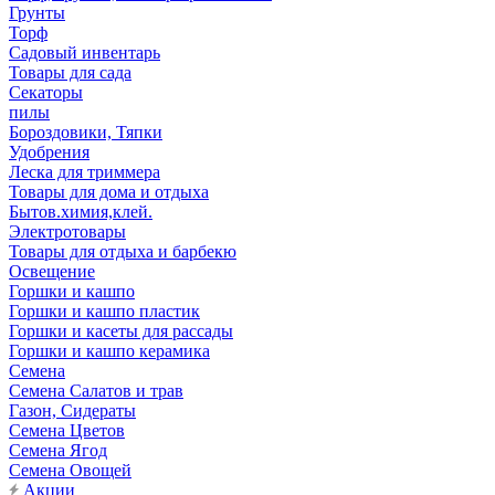
Грунты
Торф
Садовый инвентарь
Товары для сада
Секаторы
пилы
Бороздовики, Тяпки
Удобрения
Леска для триммера
Товары для дома и отдыха
Бытов.химия,клей.
Электротовары
Товары для отдыха и барбекю
Освещение
Горшки и кашпо
Горшки и кашпо пластик
Горшки и касеты для рассады
Горшки и кашпо керамика
Семена
Семена Салатов и трав
Газон, Сидераты
Семена Цветов
Семена Ягод
Семена Овощей
Акции