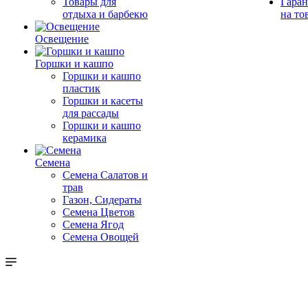
Товары для
Гаран
отдыха и барбекю
на то
Освещение
Горшки и кашпо
Горшки и кашпо
пластик
Горшки и касеты
для рассады
Горшки и кашпо
керамика
Семена
Семена Салатов и
трав
Газон, Сидераты
Семена Цветов
Семена Ягод
Семена Овощей