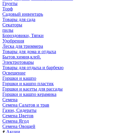
Грунты
Торф
Садовый инвентарь
Товары для сада
Секаторы
пилы
Бороздовики, Тяпки
Удобрения
Леска для триммера
Товары для дома и отдыха
Бытов.химия,клей.
Электротовары
Товары для отдыха и барбекю
Освещение
Горшки и кашпо
Горшки и кашпо пластик
Горшки и касеты для рассады
Горшки и кашпо керамика
Семена
Семена Салатов и трав
Газон, Сидераты
Семена Цветов
Семена Ягод
Семена Овощей
Акции