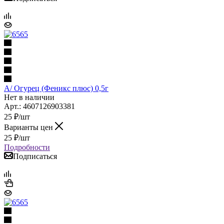
А/ Огурец (Феникс плюс) 0,5г
Нет в наличии
Арт.: 4607126903381
25
₽
/шт
Варианты цен
25
₽
/шт
Подробности
Подписаться