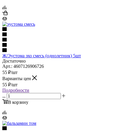
Ж/Эустома эхо смесь (однолетник) 5шт
Достаточно
Арт.: 4607126906726
55
₽
/шт
Варианты цен
55
₽
/шт
Подробности
В корзину