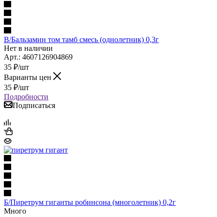
В/Бальзамин том тамб смесь (однолетник) 0,3г
Нет в наличии
Арт.: 4607126904869
35
₽
/шт
Варианты цен
35
₽
/шт
Подробности
Подписаться
Б/Пиретрум гиганты робинсона (многолетник) 0,2г
Много