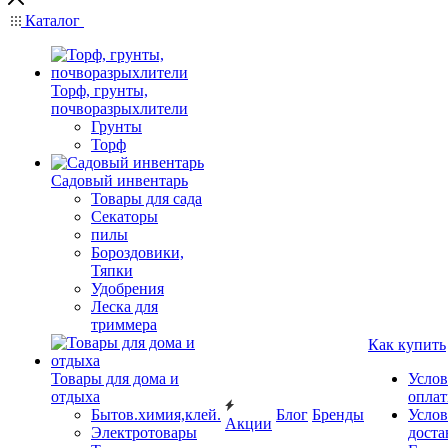
Каталог
Торф, грунты,
почворазрыхлители
Грунты
Торф
Садовый инвентарь
Товары для сада
Секаторы
пилы
Бороздовики,
Тяпки
Удобрения
Леска для
триммера
Как купить
Товары для дома и
Услов
отдыха
опла
Бытов.химия,клей.
Блог
Бренды
Услов
Акции
Электротовары
доста