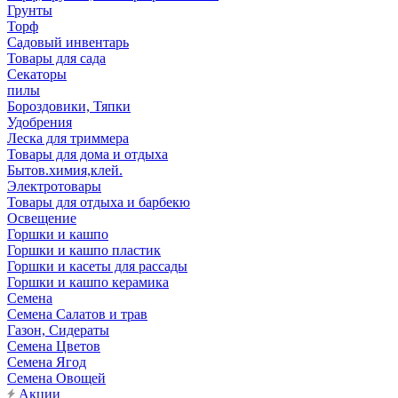
Грунты
Торф
Садовый инвентарь
Товары для сада
Секаторы
пилы
Бороздовики, Тяпки
Удобрения
Леска для триммера
Товары для дома и отдыха
Бытов.химия,клей.
Электротовары
Товары для отдыха и барбекю
Освещение
Горшки и кашпо
Горшки и кашпо пластик
Горшки и касеты для рассады
Горшки и кашпо керамика
Семена
Семена Салатов и трав
Газон, Сидераты
Семена Цветов
Семена Ягод
Семена Овощей
Акции