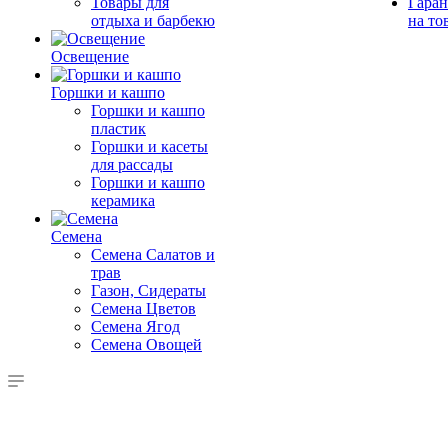
Товары для
Гаран
отдыха и барбекю
на то
Освещение
Горшки и кашпо
Горшки и кашпо
пластик
Горшки и касеты
для рассады
Горшки и кашпо
керамика
Семена
Семена Салатов и
трав
Газон, Сидераты
Семена Цветов
Семена Ягод
Семена Овощей