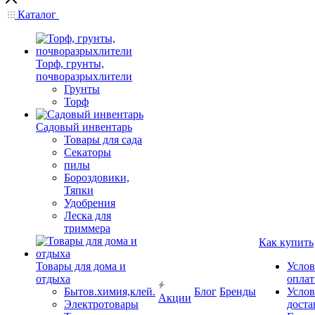
Каталог
Торф, грунты,
почворазрыхлители
Грунты
Торф
Садовый инвентарь
Товары для сада
Секаторы
пилы
Бороздовики,
Тяпки
Удобрения
Леска для
триммера
Как купить
Товары для дома и
Услов
отдыха
опла
Бытов.химия,клей.
Блог
Бренды
Услов
Акции
Электротовары
доста