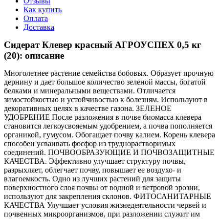
Отзывы
Как купить
Оплата
Доставка
Сидерат Клевер красный АГРОУСПЕХ 0,5 кг
(20): описание
Многолетнее растение семейства бобовых. Образует прочную
дернину и дает большое количество зеленой массы, богатой
белками и минеральными веществами. Отличается
зимостойкостью и устойчивостью к болезням. Используют в
декоративных целях в качестве газона. ЗЕЛЕНОЕ
УДОБРЕНИЕ После разложения в почве биомасса клевера
становится легкоусвояемым удобрением, а почва пополняется
органикой, гумусом. Обогащает почву калием. Корень клевера
способен усваивать фосфор из труднорастворимых
соединений. ПОЧВООБРАЗУЮЩИЕ И ПОЧВОЗАЩИТНЫЕ
КАЧЕСТВА. Эффективно улучшает структуру почвы,
разрыхляет, облегчает почву, повышает ее воздухо- и
влагоемкость. Одно из лучших растений для защиты
поверхностного слоя почвы от водной и ветровой эрозии,
используют для закрепления склонов. ФИТОСАНИТАРНЫЕ
КАЧЕСТВА Улучшает условия жизнедеятельности червей и
почвенных микроорганизмов, при разложении служит им