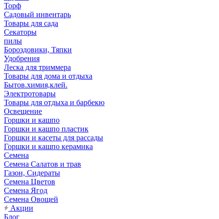
Торф
Садовый инвентарь
Товары для сада
Секаторы
пилы
Бороздовики, Тяпки
Удобрения
Леска для триммера
Товары для дома и отдыха
Бытов.химия,клей.
Электротовары
Товары для отдыха и барбекю
Освещение
Горшки и кашпо
Горшки и кашпо пластик
Горшки и касеты для рассады
Горшки и кашпо керамика
Семена
Семена Салатов и трав
Газон, Сидераты
Семена Цветов
Семена Ягод
Семена Овощей
Акции
Блог