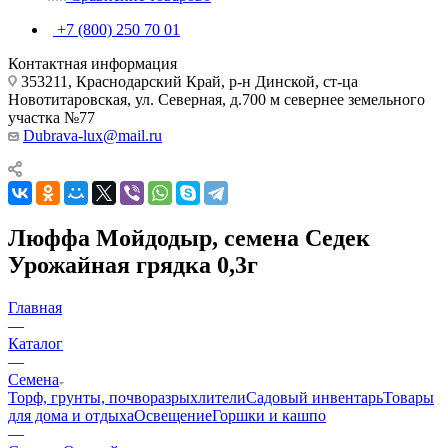
+7 (800) 250 70 01
Контактная информация
353211, Краснодарский Край, р-н Динской, ст-ца
Новотитаровская, ул. Северная, д.700 м севернее земельного
участка №77
Dubrava-lux@mail.ru
Люффа Мойдодыр, семена Седек
Урожайная грядка 0,3г
Главная
—
Каталог
—
Семена
Торф, грунты, почворазрыхлители
Садовый инвентарь
Товары
для дома и отдыха
Освещение
Горшки и кашпо
—