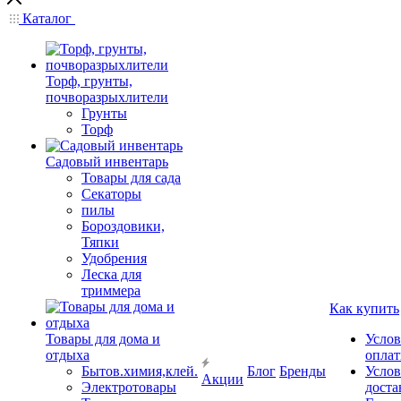
Каталог
Торф, грунты,
почворазрыхлители
Грунты
Торф
Садовый инвентарь
Товары для сада
Секаторы
пилы
Бороздовики,
Тяпки
Удобрения
Леска для
триммера
Как купить
Товары для дома и
Услов
отдыха
опла
Бытов.химия,клей.
Блог
Бренды
Услов
Акции
Электротовары
доста