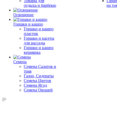
Товары для
Гаран
отдыха и барбекю
на то
Освещение
Горшки и кашпо
Горшки и кашпо
пластик
Горшки и касеты
для рассады
Горшки и кашпо
керамика
Семена
Семена Салатов и
трав
Газон, Сидераты
Семена Цветов
Семена Ягод
Семена Овощей