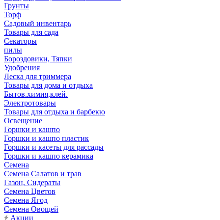
Грунты
Торф
Садовый инвентарь
Товары для сада
Секаторы
пилы
Бороздовики, Тяпки
Удобрения
Леска для триммера
Товары для дома и отдыха
Бытов.химия,клей.
Электротовары
Товары для отдыха и барбекю
Освещение
Горшки и кашпо
Горшки и кашпо пластик
Горшки и касеты для рассады
Горшки и кашпо керамика
Семена
Семена Салатов и трав
Газон, Сидераты
Семена Цветов
Семена Ягод
Семена Овощей
Акции