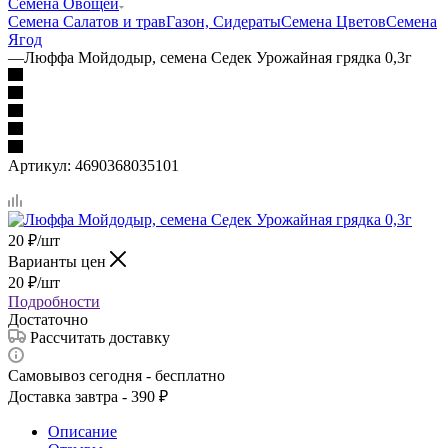
Семена Овощей
Семена Салатов и трав
Газон, Сидераты
Семена Цветов
Семена
Ягод
—
Люффа Мойдодыр, семена Седек Урожайная грядка 0,3г
Артикул:
4690368035101
20
₽
/шт
Варианты цен
20
₽
/шт
Подробности
Достаточно
Рассчитать доставку
Самовывоз сегодня - бесплатно
Доставка завтра - 390 ₽
Описание