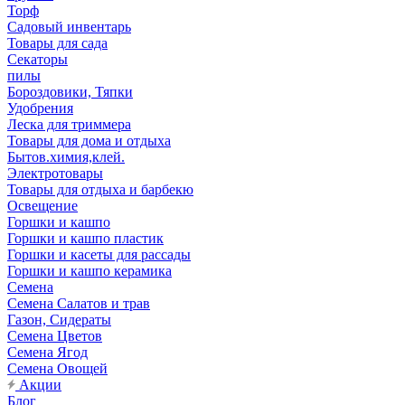
Торф
Садовый инвентарь
Товары для сада
Секаторы
пилы
Бороздовики, Тяпки
Удобрения
Леска для триммера
Товары для дома и отдыха
Бытов.химия,клей.
Электротовары
Товары для отдыха и барбекю
Освещение
Горшки и кашпо
Горшки и кашпо пластик
Горшки и касеты для рассады
Горшки и кашпо керамика
Семена
Семена Салатов и трав
Газон, Сидераты
Семена Цветов
Семена Ягод
Семена Овощей
Акции
Блог