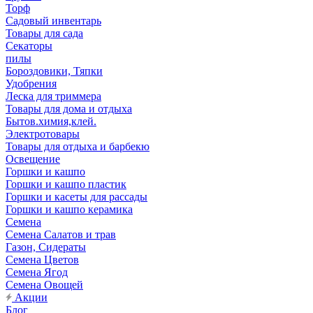
Торф
Садовый инвентарь
Товары для сада
Секаторы
пилы
Бороздовики, Тяпки
Удобрения
Леска для триммера
Товары для дома и отдыха
Бытов.химия,клей.
Электротовары
Товары для отдыха и барбекю
Освещение
Горшки и кашпо
Горшки и кашпо пластик
Горшки и касеты для рассады
Горшки и кашпо керамика
Семена
Семена Салатов и трав
Газон, Сидераты
Семена Цветов
Семена Ягод
Семена Овощей
Акции
Блог