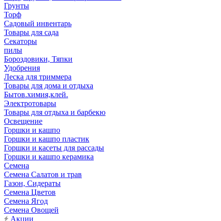
Грунты
Торф
Садовый инвентарь
Товары для сада
Секаторы
пилы
Бороздовики, Тяпки
Удобрения
Леска для триммера
Товары для дома и отдыха
Бытов.химия,клей.
Электротовары
Товары для отдыха и барбекю
Освещение
Горшки и кашпо
Горшки и кашпо пластик
Горшки и касеты для рассады
Горшки и кашпо керамика
Семена
Семена Салатов и трав
Газон, Сидераты
Семена Цветов
Семена Ягод
Семена Овощей
Акции