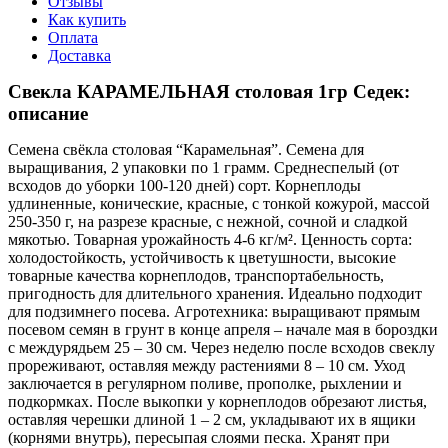
Отзывы
Как купить
Оплата
Доставка
Свекла КАРАМЕЛЬНАЯ столовая 1гр Седек:
описание
Семена свёкла столовая “Карамельная”. Семена для
выращивания, 2 упаковки по 1 грамм. Среднеспелый (от
всходов до уборки 100-120 дней) сорт. Корнеплоды
удлиненные, конические, красные, с тонкой кожурой, массой
250-350 г, на разрезе красные, с нежной, сочной и сладкой
мякотью. Товарная урожайность 4-6 кг/м². Ценность сорта:
холодостойкость, устойчивость к цветушности, высокие
товарные качества корнеплодов, транспортабельность,
пригодность для длительного хранения. Идеально подходит
для подзимнего посева. Агротехника: выращивают прямым
посевом семян в грунт в конце апреля – начале мая в бороздки
с междурядьем 25 – 30 см. Через неделю после всходов свеклу
прореживают, оставляя между растениями 8 – 10 см. Уход
заключается в регулярном поливе, прополке, рыхлении и
подкормках. После выкопки у корнеплодов обрезают листья,
оставляя черешки длиной 1 – 2 см, укладывают их в ящики
(корнями внутрь), пересыпая слоями песка. Хранят при