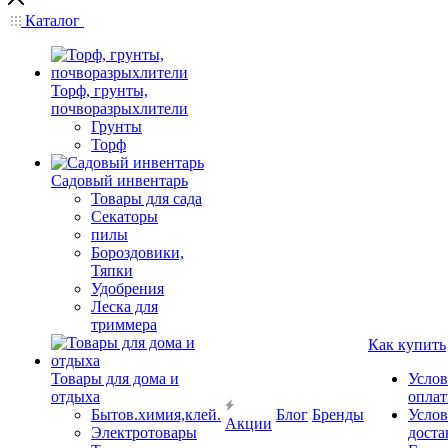
Каталог
Торф, грунты,
почворазрыхлители
Грунты
Торф
Садовый инвентарь
Товары для сада
Секаторы
пилы
Бороздовики,
Тяпки
Удобрения
Леска для
триммера
Как купить
Товары для дома и
Услов
отдыха
опла
Бытов.химия,клей.
Блог
Бренды
Услов
Акции
Электротовары
доста