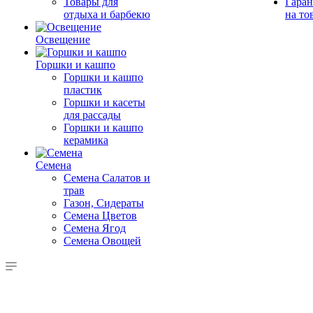
Товары для
Гаран
отдыха и барбекю
на то
Освещение
Горшки и кашпо
Горшки и кашпо
пластик
Горшки и касеты
для рассады
Горшки и кашпо
керамика
Семена
Семена Салатов и
трав
Газон, Сидераты
Семена Цветов
Семена Ягод
Семена Овощей