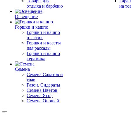
Товары для
Гаран
отдыха и барбекю
на то
Освещение
Горшки и кашпо
Горшки и кашпо
пластик
Горшки и касеты
для рассады
Горшки и кашпо
керамика
Семена
Семена Салатов и
трав
Газон, Сидераты
Семена Цветов
Семена Ягод
Семена Овощей