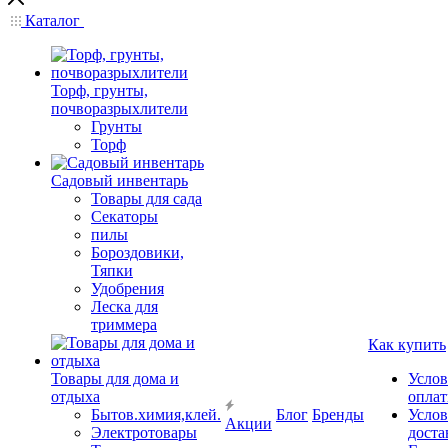
Каталог
Торф, грунты,
почворазрыхлители
Грунты
Торф
Садовый инвентарь
Товары для сада
Секаторы
пилы
Бороздовики,
Тяпки
Удобрения
Леска для
триммера
Как купить
Товары для дома и
Услов
отдыха
опла
Бытов.химия,клей.
Блог
Бренды
Услов
Акции
Электротовары
доста