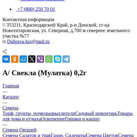
+7 (800) 250 70 01
Контактная информация
353211, Краснодарский Край, р-н Динской, ст-ца
Новотитаровская, ул. Северная, д.700 м севернее земельного
участка №77
Dubrava-lux@mail.ru
А/ Свекла (Мулатка) 0,2г
Главная
—
Каталог
—
Семена
Торф, грунты, почворазрыхлители
Садовый инвентарь
Товары
для дома и отдыха
Освещение
Горшки и кашпо
—
Семена Овощей
Семена Салатов и трав
Газон, Сидераты
Семена Цветов
Семена