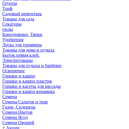
Грунты
Торф
Садовый инвентарь
Товары для сада
Секаторы
пилы
Бороздовики, Тяпки
Удобрения
Леска для триммера
Товары для дома и отдыха
Бытов.химия,клей.
Электротовары
Товары для отдыха и барбекю
Освещение
Горшки и кашпо
Горшки и кашпо пластик
Горшки и касеты для рассады
Горшки и кашпо керамика
Семена
Семена Салатов и трав
Газон, Сидераты
Семена Цветов
Семена Ягод
Семена Овощей
Акции