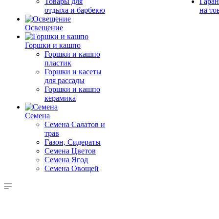
Товары для
Гаран
отдыха и барбекю
на то
Освещение
Горшки и кашпо
Горшки и кашпо
пластик
Горшки и касеты
для рассады
Горшки и кашпо
керамика
Семена
Семена Салатов и
трав
Газон, Сидераты
Семена Цветов
Семена Ягод
Семена Овощей