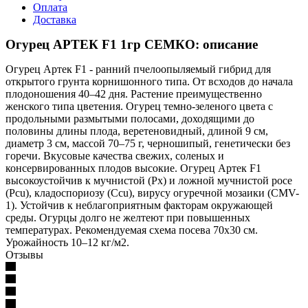
Оплата
Доставка
Огурец АРТЕК F1 1гр СЕМКО: описание
Огурец Артек F1 - ранний пчелоопыляемый гибрид для
открытого грунта корнишонного типа. От всходов до начала
плодоношения 40–42 дня. Растение преимущественно
женского типа цветения. Огурец темно-зеленого цвета с
продольными размытыми полосами, доходящими до
половины длины плода, веретеновидный, длиной 9 см,
диаметр 3 см, массой 70–75 г, черношипый, генетически без
горечи. Вкусовые качества свежих, соленых и
консервированных плодов высокие. Огурец Артек F1
высокоустойчив к мучнистой (Px) и ложной мучнистой росе
(Pcu), кладоспориозу (Ccu), вирусу огуречной мозаики (CMV-
1). Устойчив к неблагоприятным факторам окружающей
среды. Огурцы долго не желтеют при повышенных
температурах. Рекомендуемая схема посева 70х30 см.
Урожайность 10–12 кг/м2.
Отзывы