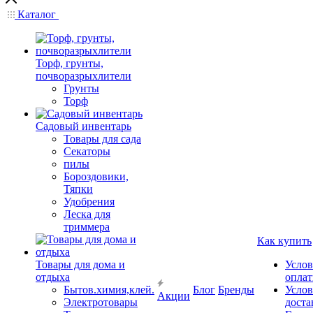
Каталог
Торф, грунты,
почворазрыхлители
Грунты
Торф
Садовый инвентарь
Товары для сада
Секаторы
пилы
Бороздовики,
Тяпки
Удобрения
Леска для
триммера
Как купить
Товары для дома и
Услов
отдыха
опла
Бытов.химия,клей.
Блог
Бренды
Услов
Акции
Электротовары
доста