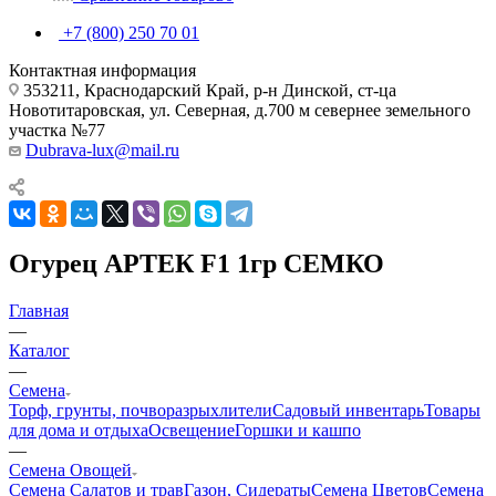
+7 (800) 250 70 01
Контактная информация
353211, Краснодарский Край, р-н Динской, ст-ца
Новотитаровская, ул. Северная, д.700 м севернее земельного
участка №77
Dubrava-lux@mail.ru
Огурец АРТЕК F1 1гр СЕМКО
Главная
—
Каталог
—
Семена
Торф, грунты, почворазрыхлители
Садовый инвентарь
Товары
для дома и отдыха
Освещение
Горшки и кашпо
—
Семена Овощей
Семена Салатов и трав
Газон, Сидераты
Семена Цветов
Семена