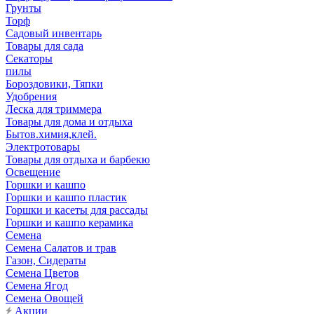
Грунты
Торф
Садовый инвентарь
Товары для сада
Секаторы
пилы
Бороздовики, Тяпки
Удобрения
Леска для триммера
Товары для дома и отдыха
Бытов.химия,клей.
Электротовары
Товары для отдыха и барбекю
Освещение
Горшки и кашпо
Горшки и кашпо пластик
Горшки и касеты для рассады
Горшки и кашпо керамика
Семена
Семена Салатов и трав
Газон, Сидераты
Семена Цветов
Семена Ягод
Семена Овощей
Акции