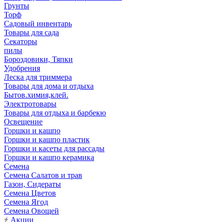
Грунты
Торф
Садовый инвентарь
Товары для сада
Секаторы
пилы
Бороздовики, Тяпки
Удобрения
Леска для триммера
Товары для дома и отдыха
Бытов.химия,клей.
Электротовары
Товары для отдыха и барбекю
Освещение
Горшки и кашпо
Горшки и кашпо пластик
Горшки и касеты для рассады
Горшки и кашпо керамика
Семена
Семена Салатов и трав
Газон, Сидераты
Семена Цветов
Семена Ягод
Семена Овощей
Акции