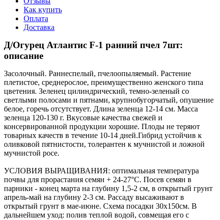
Отзывы
Как купить
Оплата
Доставка
Д/Огурец Атлантис F-1 ранний пчел 7шт:
описание
Засолочный. Раннеспелый, пчелоопыляемый. Растение
плетистое, среднерослое, преимущественно женского типа
цветения. Зеленец цилиндрический, темно-зеленый со
светлыми полосами и пятнами, крупнобугорчатый, опушение
белое, горечь отсутствует. Длина зеленца 12-14 см. Масса
зеленца 120-130 г. Вкусовые качества свежей и
консервированной продукции хорошие. Плоды не теряют
товарных качеств в течение 10-14 дней.Гибрид устойчив к
оливковой пятнистости, толерантен к мучнистой и ложной
мучнистой росе.
УСЛОВИЯ ВЫРАЩИВАНИЯ: оптимальная температура
почвы для прорастания семян + 24-27°С. Посев семян в
парники - конец марта на глубину 1,5-2 см, в открытый грунт
апрель-май на глубину 2-3 см. Рассаду высаживают в
открытый грунт в мае-июне. Схема посадки 30x150см. В
дальнейшем уход: полив теплой водой, совмещая его с