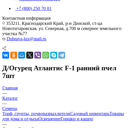
+7 (800) 250 70 01
Контактная информация
353211, Краснодарский Край, р-н Динской, ст-ца
Новотитаровская, ул. Северная, д.700 м севернее земельного
участка №77
Dubrava-lux@mail.ru
Д/Огурец Атлантис F-1 ранний пчел
7шт
Главная
—
Каталог
—
Семена
Торф, грунты, почворазрыхлители
Садовый инвентарь
Товары
для дома и отдыха
Освещение
Горшки и кашпо
—