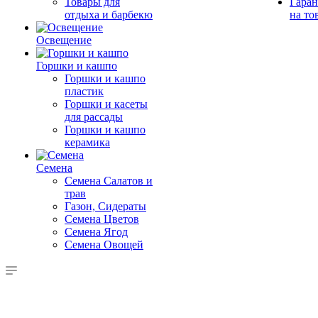
Товары для
Гаран
отдыха и барбекю
на то
Освещение
Горшки и кашпо
Горшки и кашпо
пластик
Горшки и касеты
для рассады
Горшки и кашпо
керамика
Семена
Семена Салатов и
трав
Газон, Сидераты
Семена Цветов
Семена Ягод
Семена Овощей