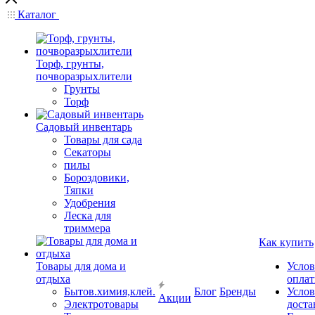
Каталог
Торф, грунты,
почворазрыхлители
Грунты
Торф
Садовый инвентарь
Товары для сада
Секаторы
пилы
Бороздовики,
Тяпки
Удобрения
Леска для
триммера
Как купить
Товары для дома и
Услов
отдыха
опла
Бытов.химия,клей.
Блог
Бренды
Услов
Акции
Электротовары
доста