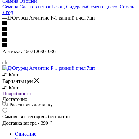
Семена Овощей
Семена Салатов и трав
Газон, Сидераты
Семена Цветов
Семена
Ягод
—
Д/Огурец Атлантис F-1 ранний пчел 7шт
Артикул:
4607126901936
45
₽
/шт
Варианты цен
45
₽
/шт
Подробности
Достаточно
Рассчитать доставку
Самовывоз сегодня - бесплатно
Доставка завтра - 390 ₽
Описание