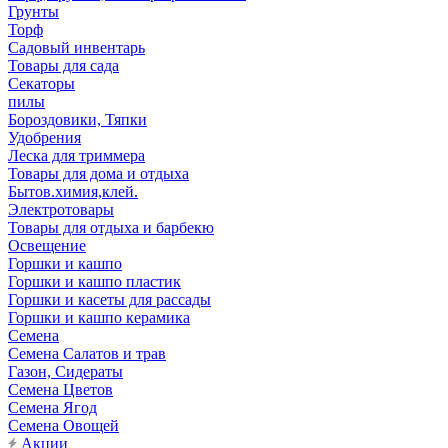
Грунты
Торф
Садовый инвентарь
Товары для сада
Секаторы
пилы
Бороздовики, Тяпки
Удобрения
Леска для триммера
Товары для дома и отдыха
Бытов.химия,клей.
Электротовары
Товары для отдыха и барбекю
Освещение
Горшки и кашпо
Горшки и кашпо пластик
Горшки и касеты для рассады
Горшки и кашпо керамика
Семена
Семена Салатов и трав
Газон, Сидераты
Семена Цветов
Семена Ягод
Семена Овощей
Акции