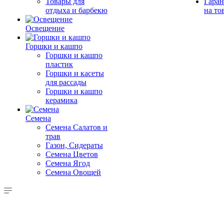
Товары для
Гаран
отдыха и барбекю
на то
Освещение
Горшки и кашпо
Горшки и кашпо
пластик
Горшки и касеты
для рассады
Горшки и кашпо
керамика
Семена
Семена Салатов и
трав
Газон, Сидераты
Семена Цветов
Семена Ягод
Семена Овощей