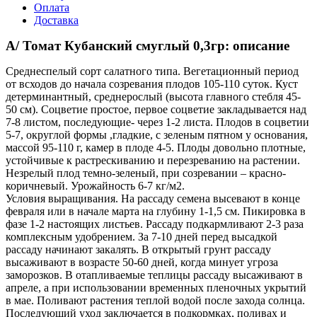
Оплата
Доставка
А/ Томат Кубанский смуглый 0,3гр: описание
Среднеспелый сорт салатного типа. Вегетационный период
от всходов до начала созревания плодов 105-110 суток. Куст
детерминантный, среднерослый (высота главного стебля 45-
50 см). Соцветие простое, первое соцветие закладывается над
7-8 листом, последующие- через 1-2 листа. Плодов в соцветии
5-7, округлой формы ,гладкие, с зеленым пятном у основания,
массой 95-110 г, камер в плоде 4-5. Плоды довольно плотные,
устойчивые к растрескиванию и перезреванию на растении.
Незрелый плод темно-зеленый, при созревании – красно-
коричневый. Урожайность 6-7 кг/м2.
Условия выращивания. На рассаду семена высевают в конце
февраля или в начале марта на глубину 1-1,5 см. Пикировка в
фазе 1-2 настоящих листьев. Рассаду подкармливают 2-3 раза
комплексным удобрением. За 7-10 дней перед высадкой
рассаду начинают закалять. В открытый грунт рассаду
высаживают в возрасте 50-60 дней, когда минует угроза
заморозков. В отапливаемые теплицы рассаду высаживают в
апреле, а при использовании временных пленочных укрытий
в мае. Поливают растения теплой водой после захода солнца.
Последующий уход заключается в подкормках, поливах и