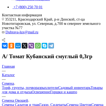
+7 (800) 250 70 01
Контактная информация
353211, Краснодарский Край, р-н Динской, ст-ца
Новотитаровская, ул. Северная, д.700 м севернее земельного
участка №77
Dubrava-lux@mail.ru
А/ Томат Кубанский смуглый 0,3гр
Главная
—
Каталог
—
Семена
Торф, грунты, почворазрыхлители
Садовый инвентарь
Товары
для дома и отдыха
Освещение
Горшки и кашпо
—
Семена Овощей
Семена Салатов и трав
Газон, Сидераты
Семена Цветов
Семена