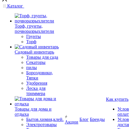
Каталог
Торф, грунты,
почворазрыхлители
Грунты
Торф
Садовый инвентарь
Товары для сада
Секаторы
пилы
Бороздовики,
Тяпки
Удобрения
Леска для
триммера
Как купить
Товары для дома и
Услов
отдыха
опла
Бытов.химия,клей.
Блог
Бренды
Услов
Акции
Электротовары
доста