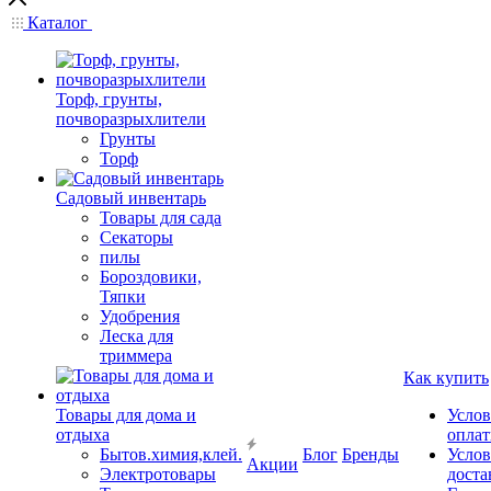
Каталог
Торф, грунты,
почворазрыхлители
Грунты
Торф
Садовый инвентарь
Товары для сада
Секаторы
пилы
Бороздовики,
Тяпки
Удобрения
Леска для
триммера
Как купить
Товары для дома и
Услов
отдыха
опла
Бытов.химия,клей.
Блог
Бренды
Услов
Акции
Электротовары
доста