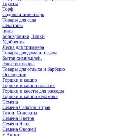
Грунты
Торф
Садовый инвентарь
Товары для сада
Секаторы
пилы
Бороздовики, Тяпки
Удобрения
Леска для триммера
Товары для дома и отдыха
Бытов.химия,клей.
Электротовары
Товары для отдыха и барбекю
Освещение
Горшки и кашпо
Горшки и кашпо пластик
Горшки и касеты для рассады
Горшки и кашпо керамика
Семена
Семена Салатов и трав
Газон, Сидераты
Семена Цветов
Семена Ягод
Семена Овощей
Акции