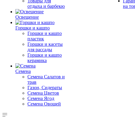
Товары для
Гаран
отдыха и барбекю
на то
Освещение
Горшки и кашпо
Горшки и кашпо
пластик
Горшки и касеты
для рассады
Горшки и кашпо
керамика
Семена
Семена Салатов и
трав
Газон, Сидераты
Семена Цветов
Семена Ягод
Семена Овощей