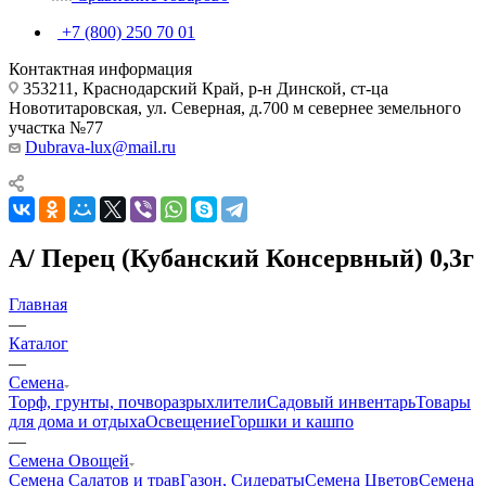
+7 (800) 250 70 01
Контактная информация
353211, Краснодарский Край, р-н Динской, ст-ца
Новотитаровская, ул. Северная, д.700 м севернее земельного
участка №77
Dubrava-lux@mail.ru
А/ Перец (Кубанский Консервный) 0,3г
Главная
—
Каталог
—
Семена
Торф, грунты, почворазрыхлители
Садовый инвентарь
Товары
для дома и отдыха
Освещение
Горшки и кашпо
—
Семена Овощей
Семена Салатов и трав
Газон, Сидераты
Семена Цветов
Семена