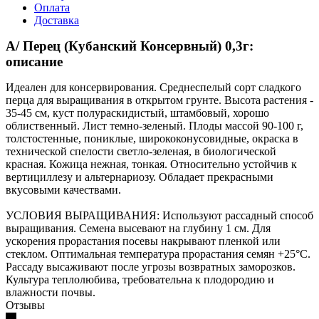
Оплата
Доставка
А/ Перец (Кубанский Консервный) 0,3г:
описание
Идеален для консервирования. Среднеспелый сорт сладкого
перца для выращивания в открытом грунте. Высота растения -
35-45 см, куст полураскидистый, штамбовый, хорошо
облиственный. Лист темно-зеленый. Плоды массой 90-100 г,
толстостенные, пониклые, ширококонусовидные, окраска в
технической спелости светло-зеленая, в биологической
красная. Кожица нежная, тонкая. Относительно устойчив к
вертициллезу и альтернариозу. Обладает прекрасными
вкусовыми качествами.
УСЛОВИЯ ВЫРАЩИВАНИЯ: Используют рассадный способ
выращивания. Семена высевают на глубину 1 см. Для
ускорения прорастания посевы накрывают пленкой или
стеклом. Оптимальная температура прорастания семян +25°С.
Рассаду высаживают после угрозы возвратных заморозков.
Культура теплолюбива, требовательна к плодородию и
влажности почвы.
Отзывы