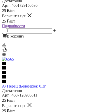
Достаточно
Арт.: 4601729150586
25
₽
/шт
Варианты цен
25
₽
/шт
Подробности
В корзину
А/ Перец (Белозерка) 0,3г
Достаточно
Арт.: 4607126905811
25
₽
/шт
Варианты цен
25
₽
/шт