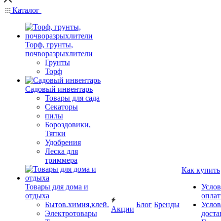
Каталог
Торф, грунты,
почворазрыхлители
Грунты
Торф
Садовый инвентарь
Товары для сада
Секаторы
пилы
Бороздовики,
Тяпки
Удобрения
Леска для
триммера
Как купить
Товары для дома и
Услов
отдыха
опла
Бытов.химия,клей.
Блог
Бренды
Услов
Акции
Электротовары
доста