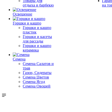
Товары для
Гаран
отдыха и барбекю
на то
Освещение
Горшки и кашпо
Горшки и кашпо
пластик
Горшки и касеты
для рассады
Горшки и кашпо
керамика
Семена
Семена Салатов и
трав
Газон, Сидераты
Семена Цветов
Семена Ягод
Семена Овощей