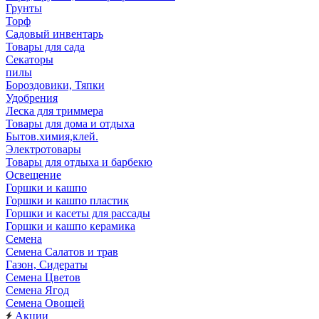
Грунты
Торф
Садовый инвентарь
Товары для сада
Секаторы
пилы
Бороздовики, Тяпки
Удобрения
Леска для триммера
Товары для дома и отдыха
Бытов.химия,клей.
Электротовары
Товары для отдыха и барбекю
Освещение
Горшки и кашпо
Горшки и кашпо пластик
Горшки и касеты для рассады
Горшки и кашпо керамика
Семена
Семена Салатов и трав
Газон, Сидераты
Семена Цветов
Семена Ягод
Семена Овощей
Акции