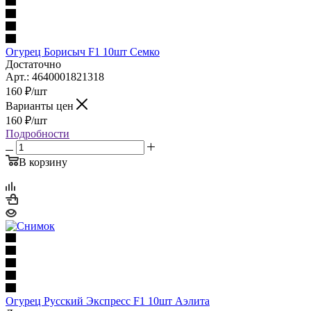
Огурец Борисыч F1 10шт Семко
Достаточно
Арт.: 4640001821318
160
₽
/шт
Варианты цен
160
₽
/шт
Подробности
В корзину
Огурец Русский Экспресс F1 10шт Аэлита