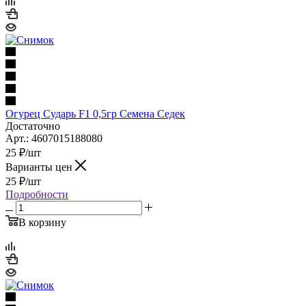
Огурец Сударь F1 0,5гр Семена Седек
Достаточно
Арт.: 4607015188080
25
₽
/шт
Варианты цен
25
₽
/шт
Подробности
В корзину