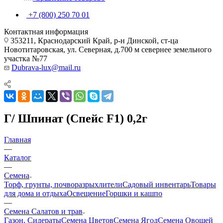
+7 (800) 250 70 01
Контактная информация
353211, Краснодарский Край, р-н Динской, ст-ца
Новотитаровская, ул. Северная, д.700 м севернее земельного
участка №77
Dubrava-lux@mail.ru
Г/ Шпинат (Спейс F1) 0,2г
Главная
—
Каталог
—
Семена
Торф, грунты, почворазрыхлители
Садовый инвентарь
Товары
для дома и отдыха
Освещение
Горшки и кашпо
—
Семена Салатов и трав
Газон, Сидераты
Семена Цветов
Семена Ягод
Семена Овощей