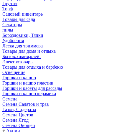
Грунты
Торф
Садовый инвентарь
Товары для сада
Секаторы
пилы
Бороздовики, Тяпки
Удобрения
Леска для триммера
Товары для дома и отдыха
Бытов.химия,клей.
Электротовары
Товары для отдыха и барбекю
Освещение
Горшки и кашпо
Горшки и кашпо пластик
Горшки и касеты для рассады
Горшки и кашпо керамика
Семена
Семена Салатов и трав
Газон, Сидераты
Семена Цветов
Семена Ягод
Семена Овощей
Акции