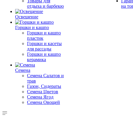
Товары для
Гаран
отдыха и барбекю
на то
Освещение
Горшки и кашпо
Горшки и кашпо
пластик
Горшки и касеты
для рассады
Горшки и кашпо
керамика
Семена
Семена Салатов и
трав
Газон, Сидераты
Семена Цветов
Семена Ягод
Семена Овощей