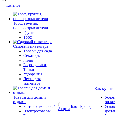
Каталог
Торф, грунты,
почворазрыхлители
Грунты
Торф
Садовый инвентарь
Товары для сада
Секаторы
пилы
Бороздовики,
Тяпки
Удобрения
Леска для
триммера
Как купить
Товары для дома и
Услов
отдыха
опла
Бытов.химия,клей.
Блог
Бренды
Услов
Акции
Электротовары
доста