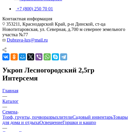
+7 (800) 250 70 01
Контактная информация
353211, Краснодарский Край, р-н Динской, ст-ца
Новотитаровская, ул. Северная, д.700 м севернее земельного
участка №77
Dubrava-lux@mail.ru
Укроп Лесногородский 2,5гр
Интерсемя
Главная
—
Каталог
—
Семена
Торф, грунты, почворазрыхлители
Садовый инвентарь
Товары
для дома и отдыха
Освещение
Горшки и кашпо
—