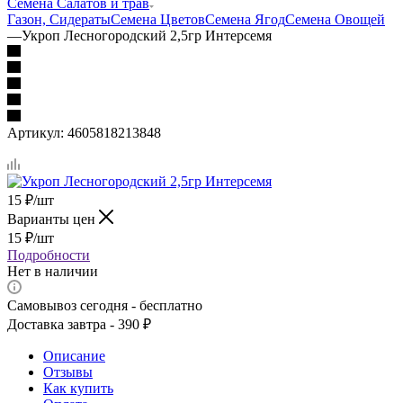
Семена Салатов и трав
Газон, Сидераты
Семена Цветов
Семена Ягод
Семена Овощей
—
Укроп Лесногородский 2,5гр Интерсемя
Артикул:
4605818213848
15
₽
/шт
Варианты цен
15
₽
/шт
Подробности
Нет в наличии
Самовывоз сегодня - бесплатно
Доставка завтра - 390 ₽
Описание
Отзывы
Как купить