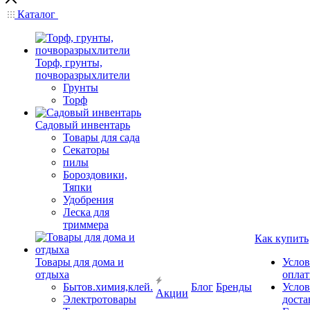
Каталог
Торф, грунты,
почворазрыхлители
Грунты
Торф
Садовый инвентарь
Товары для сада
Секаторы
пилы
Бороздовики,
Тяпки
Удобрения
Леска для
триммера
Как купить
Товары для дома и
Услов
отдыха
опла
Бытов.химия,клей.
Блог
Бренды
Услов
Акции
Электротовары
доста