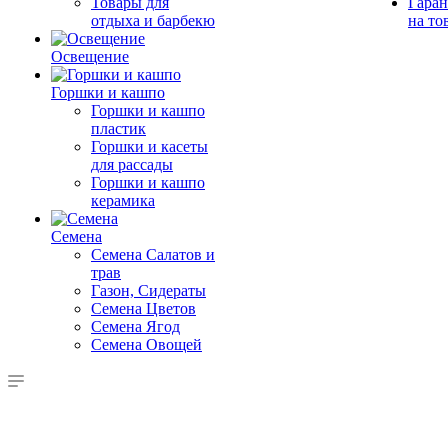
Товары для
Гаран
отдыха и барбекю
на то
Освещение
Горшки и кашпо
Горшки и кашпо
пластик
Горшки и касеты
для рассады
Горшки и кашпо
керамика
Семена
Семена Салатов и
трав
Газон, Сидераты
Семена Цветов
Семена Ягод
Семена Овощей