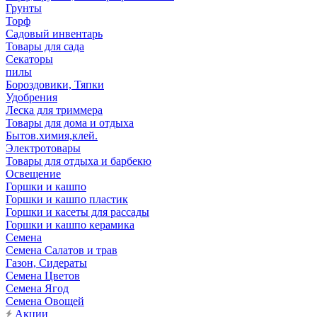
Грунты
Торф
Садовый инвентарь
Товары для сада
Секаторы
пилы
Бороздовики, Тяпки
Удобрения
Леска для триммера
Товары для дома и отдыха
Бытов.химия,клей.
Электротовары
Товары для отдыха и барбекю
Освещение
Горшки и кашпо
Горшки и кашпо пластик
Горшки и касеты для рассады
Горшки и кашпо керамика
Семена
Семена Салатов и трав
Газон, Сидераты
Семена Цветов
Семена Ягод
Семена Овощей
Акции