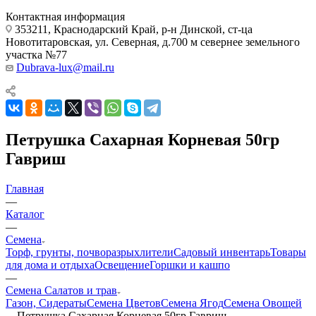
Контактная информация
353211, Краснодарский Край, р-н Динской, ст-ца
Новотитаровская, ул. Северная, д.700 м севернее земельного
участка №77
Dubrava-lux@mail.ru
Петрушка Сахарная Корневая 50гр
Гавриш
Главная
—
Каталог
—
Семена
Торф, грунты, почворазрыхлители
Садовый инвентарь
Товары
для дома и отдыха
Освещение
Горшки и кашпо
—
Семена Салатов и трав
Газон, Сидераты
Семена Цветов
Семена Ягод
Семена Овощей
—
Петрушка Сахарная Корневая 50гр Гавриш