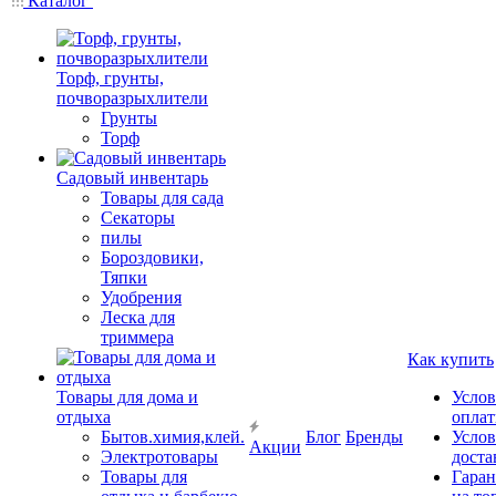
Каталог
Торф, грунты,
почворазрыхлители
Грунты
Торф
Садовый инвентарь
Товары для сада
Секаторы
пилы
Бороздовики,
Тяпки
Удобрения
Леска для
триммера
Как купить
Товары для дома и
Услов
отдыха
опла
Бытов.химия,клей.
Блог
Бренды
Услов
Акции
Электротовары
доста
Товары для
Гаран