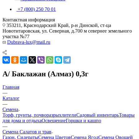
+7 (800) 250 70 01
Контактная информация
353211, Краснодарский Край, р-н Динской, ст-ца
Новотитаровская, ул. Северная, д.700 м севернее земельного
участка №77
Dubrava-lux@mail.ru
А/ Баклажан (Алмаз) 0,3г
Главная
—
Каталог
—
Семена
Торф, грунты, почворазрыхлители
Садовый инвентарь
Товары
для дома и отдыха
Освещение
Горшки и кашпо
—
Семена Салатов и трав
Газон, Сидераты
Семена Цветов
Семена Ягод
Семена Овощей