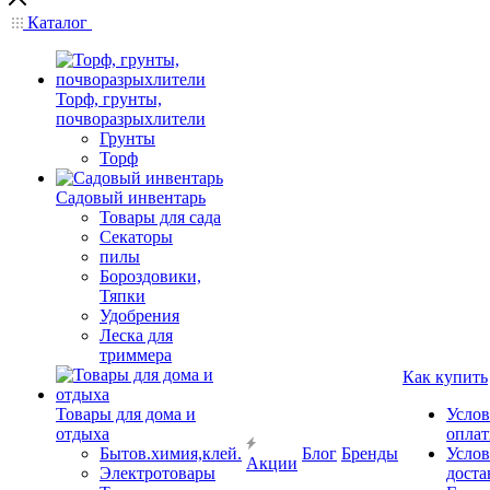
Каталог
Торф, грунты,
почворазрыхлители
Грунты
Торф
Садовый инвентарь
Товары для сада
Секаторы
пилы
Бороздовики,
Тяпки
Удобрения
Леска для
триммера
Как купить
Товары для дома и
Услов
отдыха
опла
Бытов.химия,клей.
Блог
Бренды
Услов
Акции
Электротовары
доста