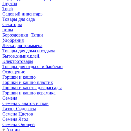
Грунты
Торф
Садовый инвентарь
Товары для сада
Секаторы
пилы
Бороздовики, Тяпки
Удобрения
Леска для триммера
Товары для дома и отдыха
Бытов.химия,клей.
Электротовары
Товары для отдыха и барбекю
Освещение
Горшки и кашпо
Горшки и кашпо пластик
Горшки и касеты для рассады
Горшки и кашпо керамика
Семена
Семена Салатов и трав
Газон, Сидераты
Семена Цветов
Семена Ягод
Семена Овощей
Акции