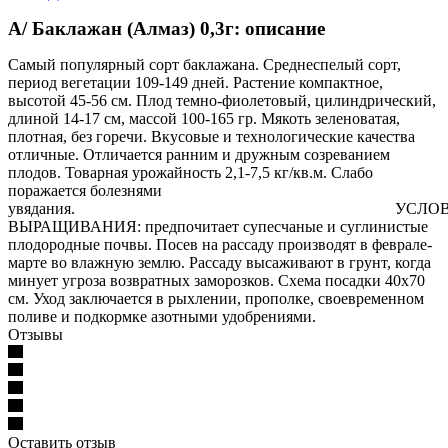
А/ Баклажан (Алмаз) 0,3г: описание
Самый популярный сорт баклажана. Среднеспелый сорт,
период вегетации 109-149 дней. Растение компактное,
высотой 45-56 см. Плод темно-фиолетовый, цилиндрический,
длиной 14-17 см, массой 100-165 гр. Мякоть зеленоватая,
плотная, без горечи. Вкусовые и технологические качества
отличные. Отличается ранним и дружным созреванием
плодов. Товарная урожайность 2,1-7,5 кг/кв.м. Слабо
поражается болезнями
увядания. УСЛОВИ
ВЫРАЩИВАНИЯ: предпочитает супесчаные и суглинистые
плодородные почвы. Посев на рассаду производят в феврале-
марте во влажную землю. Рассаду высаживают в грунт, когда
минует угроза возвратных заморозков. Схема посадки 40х70
см. Уход заключается в рыхлении, прополке, своевременном
поливе и подкормке азотными удобрениями.
Отзывы
Оставить отзыв