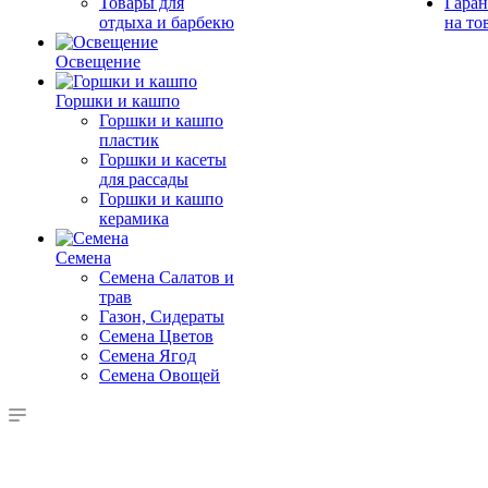
Товары для
Гаран
отдыха и барбекю
на то
Освещение
Горшки и кашпо
Горшки и кашпо
пластик
Горшки и касеты
для рассады
Горшки и кашпо
керамика
Семена
Семена Салатов и
трав
Газон, Сидераты
Семена Цветов
Семена Ягод
Семена Овощей